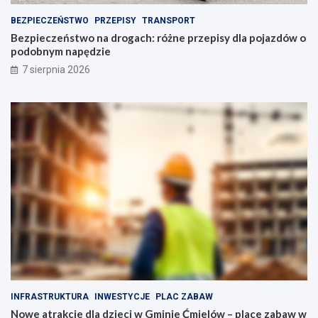
P
p
o
o
BEZPIECZEŃSTWO
PRZEPISY
TRANSPORT
l
j
Bezpieczeństwo na drogach: różne przepisy dla pojazdów o
s
a
podobnym napędzie
k
z
7 sierpnia 2026
i
d
e
ó
g
w
o
o
p
p
e
o
ł
d
n
o
e
b
a
n
t
y
r
m
a
n
k
a
c
p
j
ę
i
d
INFRASTRUKTURA
INWESTYCJE
PLAC ZABAW
d
z
Nowe atrakcje dla dzieci w Gminie Ćmielów – place zabaw w
l
i