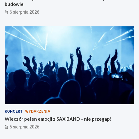
budowie
a
e
r
6 sierpnia 2026
o
d
z
i
n
KONCERT
WYDARZENIA
Wieczór pełen emocji z SAX BAND – nie przegap!
5 sierpnia 2026