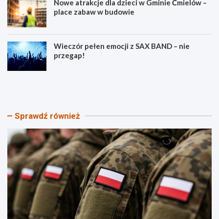
Nowe atrakcje dla dzieci w Gminie Ćmielów –
place zabaw w budowie
Wieczór pełen emocji z SAX BAND – nie
przegap!
P
B
i
e
k
z
n
p
i
i
Sprawdź również
k
e
P
c
a
z
t
e
r
ń
i
s
o
t
t
w
y
o
c
n
z
a
n
d