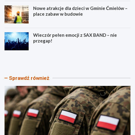
Nowe atrakcje dla dzieci w Gminie Ćmielów –
place zabaw w budowie
Wieczór pełen emocji z SAX BAND – nie
przegap!
P
B
i
e
k
z
n
p
i
i
Sprawdź również
k
e
P
c
a
z
t
e
r
ń
i
s
o
t
t
w
y
o
c
n