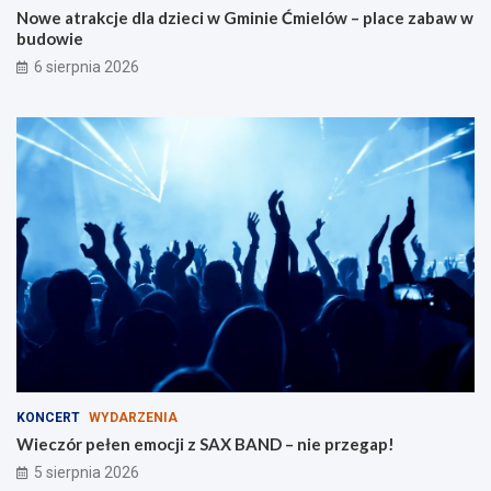
Nowe atrakcje dla dzieci w Gminie Ćmielów – place zabaw w
l
i
budowie
a
e
r
6 sierpnia 2026
o
d
z
i
n
KONCERT
WYDARZENIA
Wieczór pełen emocji z SAX BAND – nie przegap!
5 sierpnia 2026