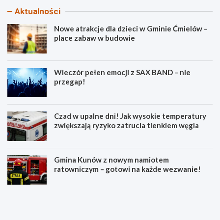
Aktualności
Nowe atrakcje dla dzieci w Gminie Ćmielów –
place zabaw w budowie
Wieczór pełen emocji z SAX BAND – nie
przegap!
Czad w upalne dni! Jak wysokie temperatury
zwiększają ryzyko zatrucia tlenkiem węgla
Gmina Kunów z nowym namiotem
ratowniczym – gotowi na każde wezwanie!
N
W
o
i
w
e
e
c