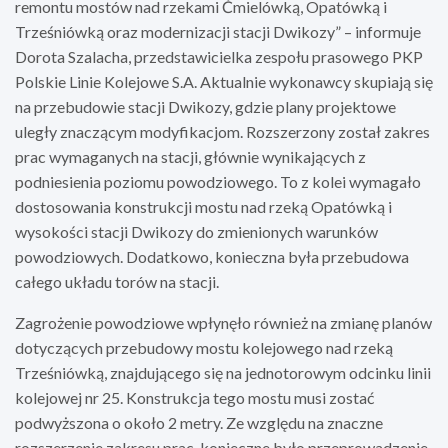
remontu mostów nad rzekami Ćmielówką, Opatówką i
Trześniówką oraz modernizacji stacji Dwikozy” – informuje
Dorota Szalacha, przedstawicielka zespołu prasowego PKP
Polskie Linie Kolejowe S.A. Aktualnie wykonawcy skupiają się
na przebudowie stacji Dwikozy, gdzie plany projektowe
uległy znaczącym modyfikacjom. Rozszerzony został zakres
prac wymaganych na stacji, głównie wynikających z
podniesienia poziomu powodziowego. To z kolei wymagało
dostosowania konstrukcji mostu nad rzeką Opatówką i
wysokości stacji Dwikozy do zmienionych warunków
powodziowych. Dodatkowo, konieczna była przebudowa
całego układu torów na stacji.
Zagrożenie powodziowe wpłynęło również na zmianę planów
dotyczących przebudowy mostu kolejowego nad rzeką
Trześniówką, znajdującego się na jednotorowym odcinku linii
kolejowej nr 25. Konstrukcja tego mostu musi zostać
podwyższona o około 2 metry. Ze względu na znaczne
rozszerzenie zakresu prac, konieczne było przeprowadzenie