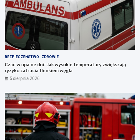
i
e
BEZPIECZEŃSTWO
ZDROWIE
Czad w upalne dni! Jak wysokie temperatury zwiększają
ryzyko zatrucia tlenkiem węgla
5 sierpnia 2026