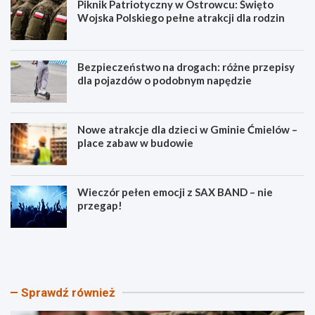
Piknik Patriotyczny w Ostrowcu: Święto
Wojska Polskiego pełne atrakcji dla rodzin
Bezpieczeństwo na drogach: różne przepisy
dla pojazdów o podobnym napędzie
Nowe atrakcje dla dzieci w Gminie Ćmielów –
place zabaw w budowie
Wieczór pełen emocji z SAX BAND – nie
przegap!
P
B
i
e
k
z
n
p
i
i
Sprawdź również
k
e
P
c