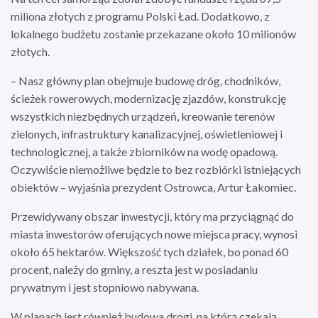
miliona złotych z programu Polski Ład. Dodatkowo, z
lokalnego budżetu zostanie przekazane około 10 milionów
złotych.
– Nasz główny plan obejmuje budowę dróg, chodników,
ścieżek rowerowych, modernizację zjazdów, konstrukcję
wszystkich niezbędnych urządzeń, kreowanie terenów
zielonych, infrastruktury kanalizacyjnej, oświetleniowej i
technologicznej, a także zbiorników na wodę opadową.
Oczywiście niemożliwe będzie to bez rozbiórki istniejących
obiektów – wyjaśnia prezydent Ostrowca, Artur Łakomiec.
Przewidywany obszar inwestycji, który ma przyciągnąć do
miasta inwestorów oferujących nowe miejsca pracy, wynosi
około 65 hektarów. Większość tych działek, bo ponad 60
procent, należy do gminy, a reszta jest w posiadaniu
prywatnym i jest stopniowo nabywana.
W planach jest również budowa drogi, na którą czekają