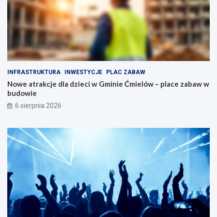
a
n
t
y
r
m
a
n
k
a
c
p
j
ę
i
d
INFRASTRUKTURA
INWESTYCJE
PLAC ZABAW
d
z
Nowe atrakcje dla dzieci w Gminie Ćmielów – place zabaw w
l
i
budowie
a
e
r
6 sierpnia 2026
o
d
z
i
n