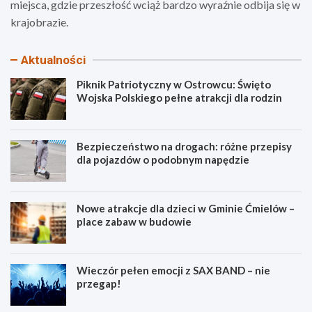
miejsca, gdzie przeszłość wciąż bardzo wyraźnie odbija się w
krajobrazie.
Aktualności
Piknik Patriotyczny w Ostrowcu: Święto
Wojska Polskiego pełne atrakcji dla rodzin
Bezpieczeństwo na drogach: różne przepisy
dla pojazdów o podobnym napędzie
Nowe atrakcje dla dzieci w Gminie Ćmielów –
place zabaw w budowie
Wieczór pełen emocji z SAX BAND – nie
przegap!
P
B