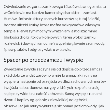
Odwiedzanie wzgórza zamkowego i śladów dawnego miasta
w Ćmielowie ma bardzo kameralny charakter – zamiast
tłumów i infrastruktury znanych kurortów są tutaj ścieżki,
boczne uliczki i ruiny, które można odkrywać we własnym
tempie. Pierwszym mocnym wrażeniem jest cisza: mimo
bliskości drogi i torów kolejowych, teren wokół zamku,
rozlewisk i dawnych umocnień wypełnia głównie szum wody,
śpiew ptaków i odgłosy wiatru w trawie.
Spacer po przedzamczu i wyspie
Zwiedzanie zwykle zaczyna się od dojścia do przedzamcza,
skąd dobrze widać zarówno wieżę bramną, jak i ruiny na
wyspie, a następnie od przejścia wzdłuż zachowanych murów
i wejścia na bastionowe nasypy, z których rozpościera się
najlepszy widok na całość założenia. Samą wyspę z ruinami
dworu i kaplicy ogląda się z niewielkiej odległości,
obserwując jak mury wynurzają się ponad poziom wody i jak