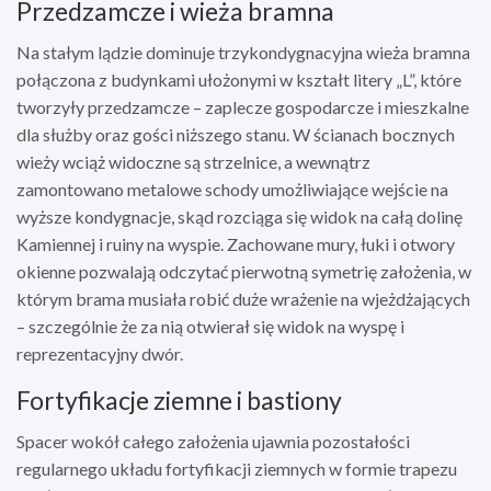
Przedzamcze i wieża bramna
Na stałym lądzie dominuje trzykondygnacyjna wieża bramna
połączona z budynkami ułożonymi w kształt litery „L”, które
tworzyły przedzamcze – zaplecze gospodarcze i mieszkalne
dla służby oraz gości niższego stanu. W ścianach bocznych
wieży wciąż widoczne są strzelnice, a wewnątrz
zamontowano metalowe schody umożliwiające wejście na
wyższe kondygnacje, skąd rozciąga się widok na całą dolinę
Kamiennej i ruiny na wyspie. Zachowane mury, łuki i otwory
okienne pozwalają odczytać pierwotną symetrię założenia, w
którym brama musiała robić duże wrażenie na wjeżdżających
– szczególnie że za nią otwierał się widok na wyspę i
reprezentacyjny dwór.
Fortyfikacje ziemne i bastiony
Spacer wokół całego założenia ujawnia pozostałości
regularnego układu fortyfikacji ziemnych w formie trapezu