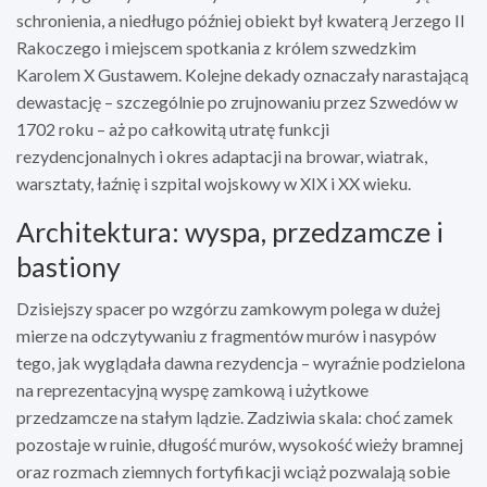
schronienia, a niedługo później obiekt był kwaterą Jerzego II
Rakoczego i miejscem spotkania z królem szwedzkim
Karolem X Gustawem. Kolejne dekady oznaczały narastającą
dewastację – szczególnie po zrujnowaniu przez Szwedów w
1702 roku – aż po całkowitą utratę funkcji
rezydencjonalnych i okres adaptacji na browar, wiatrak,
warsztaty, łaźnię i szpital wojskowy w XIX i XX wieku.
Architektura: wyspa, przedzamcze i
bastiony
Dzisiejszy spacer po wzgórzu zamkowym polega w dużej
mierze na odczytywaniu z fragmentów murów i nasypów
tego, jak wyglądała dawna rezydencja – wyraźnie podzielona
na reprezentacyjną wyspę zamkową i użytkowe
przedzamcze na stałym lądzie. Zadziwia skala: choć zamek
pozostaje w ruinie, długość murów, wysokość wieży bramnej
oraz rozmach ziemnych fortyfikacji wciąż pozwalają sobie