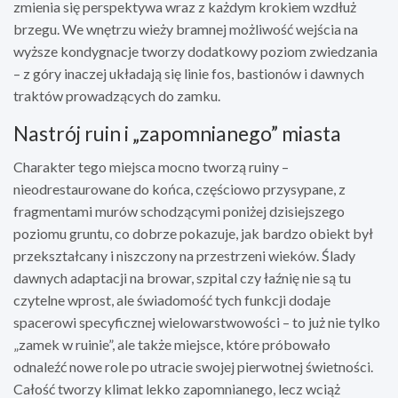
zmienia się perspektywa wraz z każdym krokiem wzdłuż
brzegu. We wnętrzu wieży bramnej możliwość wejścia na
wyższe kondygnacje tworzy dodatkowy poziom zwiedzania
– z góry inaczej układają się linie fos, bastionów i dawnych
traktów prowadzących do zamku.
Nastrój ruin i „zapomnianego” miasta
Charakter tego miejsca mocno tworzą ruiny –
nieodrestaurowane do końca, częściowo przysypane, z
fragmentami murów schodzącymi poniżej dzisiejszego
poziomu gruntu, co dobrze pokazuje, jak bardzo obiekt był
przekształcany i niszczony na przestrzeni wieków. Ślady
dawnych adaptacji na browar, szpital czy łaźnię nie są tu
czytelne wprost, ale świadomość tych funkcji dodaje
spacerowi specyficznej wielowarstwowości – to już nie tylko
„zamek w ruinie”, ale także miejsce, które próbowało
odnaleźć nowe role po utracie swojej pierwotnej świetności.
Całość tworzy klimat lekko zapomnianego, lecz wciąż