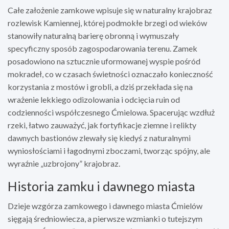
Całe założenie zamkowe wpisuje się w naturalny krajobraz
rozlewisk Kamiennej, której podmokłe brzegi od wieków
stanowiły naturalną barierę obronną i wymuszały
specyficzny sposób zagospodarowania terenu. Zamek
posadowiono na sztucznie uformowanej wyspie pośród
mokradeł, co w czasach świetności oznaczało konieczność
korzystania z mostów i grobli, a dziś przekłada się na
wrażenie lekkiego odizolowania i odcięcia ruin od
codzienności współczesnego Ćmielowa. Spacerując wzdłuż
rzeki, łatwo zauważyć, jak fortyfikacje ziemne i relikty
dawnych bastionów zlewały się kiedyś z naturalnymi
wyniosłościami i łagodnymi zboczami, tworząc spójny, ale
wyraźnie „uzbrojony” krajobraz.
Historia zamku i dawnego miasta
Dzieje wzgórza zamkowego i dawnego miasta Ćmielów
sięgają średniowiecza, a pierwsze wzmianki o tutejszym