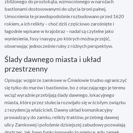
zbliżonego do prostokąta, wzmocnionego w narożach
bastionami dostosowanymi do użycia broni palnej.
Umocnienia te prawdopodobnie rozbudowano przed 1620
rokiem, a ich relikty – choć dziś częściowo zarośnięte i
łagodnie wpisane w krajobraz – nadal są czytelne jako
wyniesienia, fosy i nasypy, po których można przejść,
obserwując jednocześnie ruiny z różnych perspektyw.
Ślady dawnego miasta i układ
przestrzenny
Opisując wzgórze zamkowe w Ćmielowie trudno ograniczyć
się tylko do murów i bastionów, bo z otaczającego je terenu
wciąż wyraźnie przebijają ślady dawnego, lokacyjnego
miasta, które przez stulecia rozwijało się w ścisłym związku
z rezydencją właścicieli. Dawny układ komunikacyjny
prowadzący do zamku, relikty traktów, przebieg dawnej
ulicy Zamkowej i położenie dzisiejszej zabudowy pozwalają
dostrzec, jak żywo funkcjonowało to miejsce, gdy zamek