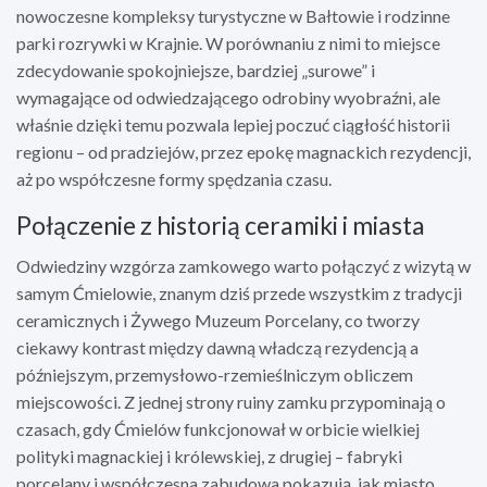
nowoczesne kompleksy turystyczne w Bałtowie i rodzinne
parki rozrywki w Krajnie. W porównaniu z nimi to miejsce
zdecydowanie spokojniejsze, bardziej „surowe” i
wymagające od odwiedzającego odrobiny wyobraźni, ale
właśnie dzięki temu pozwala lepiej poczuć ciągłość historii
regionu – od pradziejów, przez epokę magnackich rezydencji,
aż po współczesne formy spędzania czasu.
Połączenie z historią ceramiki i miasta
Odwiedziny wzgórza zamkowego warto połączyć z wizytą w
samym Ćmielowie, znanym dziś przede wszystkim z tradycji
ceramicznych i Żywego Muzeum Porcelany, co tworzy
ciekawy kontrast między dawną władczą rezydencją a
późniejszym, przemysłowo-rzemieślniczym obliczem
miejscowości. Z jednej strony ruiny zamku przypominają o
czasach, gdy Ćmielów funkcjonował w orbicie wielkiej
polityki magnackiej i królewskiej, z drugiej – fabryki
porcelany i współczesna zabudowa pokazują, jak miasto