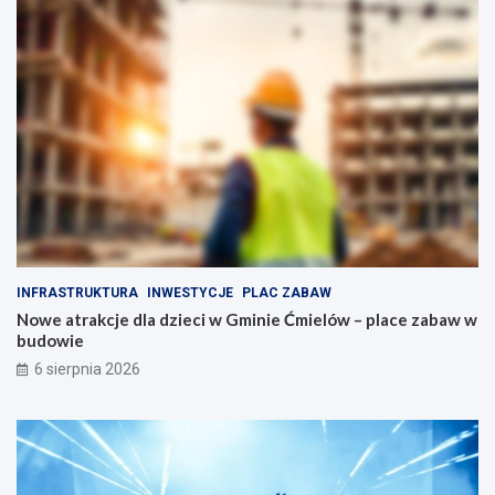
o
o
p
p
e
o
ł
d
n
o
e
b
a
n
t
y
r
m
a
n
k
a
c
p
j
ę
i
d
INFRASTRUKTURA
INWESTYCJE
PLAC ZABAW
d
z
Nowe atrakcje dla dzieci w Gminie Ćmielów – place zabaw w
l
i
budowie
a
e
r
6 sierpnia 2026
o
d
z
i
n