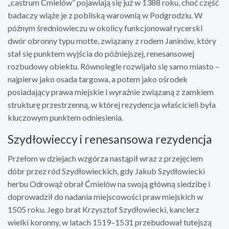
„castrum Ćmielów” pojawiają się już w 1388 roku, choć część
badaczy wiąże je z pobliską warownią w Podgrodziu. W
późnym średniowieczu w okolicy funkcjonował rycerski
dwór obronny typu motte, związany z rodem Janinów, który
stał się punktem wyjścia do późniejszej, renesansowej
rozbudowy obiektu. Równolegle rozwijało się samo miasto –
najpierw jako osada targowa, a potem jako ośrodek
posiadający prawa miejskie i wyraźnie związaną z zamkiem
strukturę przestrzenną, w której rezydencja właścicieli była
kluczowym punktem odniesienia.
Szydłowieccy i renesansowa rezydencja
Przełom w dziejach wzgórza nastąpił wraz z przejęciem
dóbr przez ród Szydłowieckich, gdy Jakub Szydłowiecki
herbu Odrowąż obrał Ćmielów na swoją główną siedzibę i
doprowadził do nadania miejscowości praw miejskich w
1505 roku. Jego brat Krzysztof Szydłowiecki, kanclerz
wielki koronny, w latach 1519–1531 przebudował tutejszą