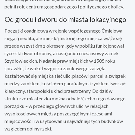
pełnił rolę centrum gospodarczego i politycznego okolicy.
Od grodu i dworu do miasta lokacyjnego
Początki osadnictwa w rejonie współczesnego Ćmielowa
sięgają neolitu, ale miejską historię tego miejsca wiąże się
przede wszystkim z okresem, gdy w pobliżu funkcjonował
rycerski dwór obronny, a następnie renesansowy zamek
Szydłowieckich. Nadanie praw miejskich w 1505 roku
sprawiło, że wokół wzgórza zamkowego zaczęła
kształtować się miejska sieć ulic, placów i parcel, a związek
między zamkiem, kościołem parafialnym i rynkiem tworzył
klasyczny, staropolski układ przestrzenny. Do dziś w
strukturze miasteczka można odnaleźć echo tego dawnego
porządku – w przebiegu głównych ulic, w relacjach
wysokościowych między poszczególnymi częściami
miejscowości i w usytuowaniu najważniejszych budynków
względem doliny rzeki.