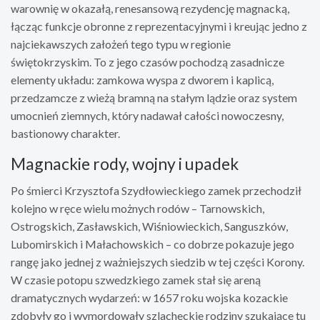
warownię w okazałą, renesansową rezydencję magnacką,
łącząc funkcje obronne z reprezentacyjnymi i kreując jedno z
najciekawszych założeń tego typu w regionie
świętokrzyskim. To z jego czasów pochodzą zasadnicze
elementy układu: zamkowa wyspa z dworem i kaplicą,
przedzamcze z wieżą bramną na stałym lądzie oraz system
umocnień ziemnych, który nadawał całości nowoczesny,
bastionowy charakter.
Magnackie rody, wojny i upadek
Po śmierci Krzysztofa Szydłowieckiego zamek przechodził
kolejno w ręce wielu możnych rodów – Tarnowskich,
Ostrogskich, Zasławskich, Wiśniowieckich, Sanguszków,
Lubomirskich i Małachowskich – co dobrze pokazuje jego
rangę jako jednej z ważniejszych siedzib w tej części Korony.
W czasie potopu szwedzkiego zamek stał się areną
dramatycznych wydarzeń: w 1657 roku wojska kozackie
zdobyły go i wymordowały szlacheckie rodziny szukające tu