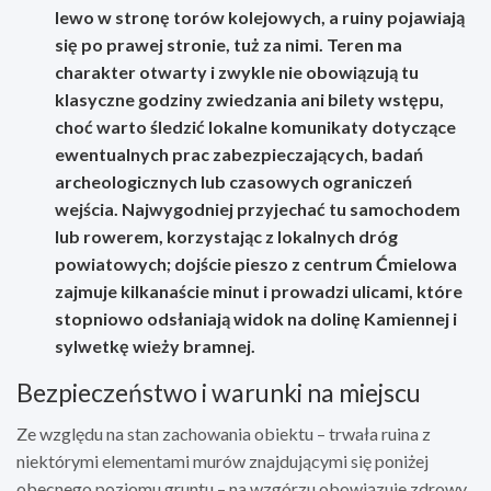
lewo w stronę torów kolejowych, a ruiny pojawiają
się po prawej stronie, tuż za nimi. Teren ma
charakter otwarty i zwykle nie obowiązują tu
klasyczne godziny zwiedzania ani bilety wstępu,
choć warto śledzić lokalne komunikaty dotyczące
ewentualnych prac zabezpieczających, badań
archeologicznych lub czasowych ograniczeń
wejścia. Najwygodniej przyjechać tu samochodem
lub rowerem, korzystając z lokalnych dróg
powiatowych; dojście pieszo z centrum Ćmielowa
zajmuje kilkanaście minut i prowadzi ulicami, które
stopniowo odsłaniają widok na dolinę Kamiennej i
sylwetkę wieży bramnej.
Bezpieczeństwo i warunki na miejscu
Ze względu na stan zachowania obiektu – trwała ruina z
niektórymi elementami murów znajdującymi się poniżej
obecnego poziomu gruntu – na wzgórzu obowiązuje zdrowy