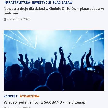
INFRASTRUKTURA
INWESTYCJE
PLAC ZABAW
d
z
Nowe atrakcje dla dzieci w Gminie Ćmielów – place zabaw w
l
i
budowie
a
e
r
6 sierpnia 2026
o
d
z
i
n
KONCERT
WYDARZENIA
Wieczór pełen emocji z SAX BAND – nie przegap!