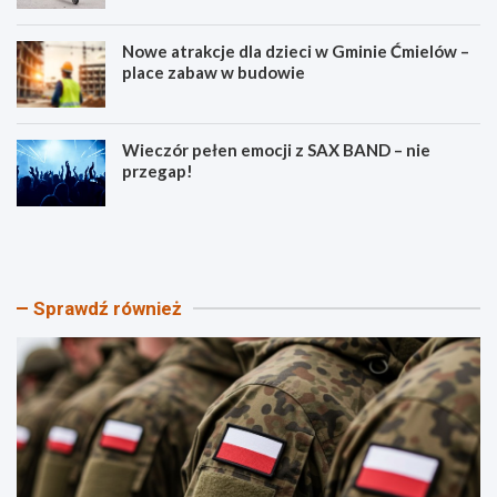
Nowe atrakcje dla dzieci w Gminie Ćmielów –
place zabaw w budowie
Wieczór pełen emocji z SAX BAND – nie
przegap!
P
B
i
e
k
z
n
p
i
i
Sprawdź również
k
e
P
c
a
z
t
e
r
ń
i
s
o
t
t
w
y
o