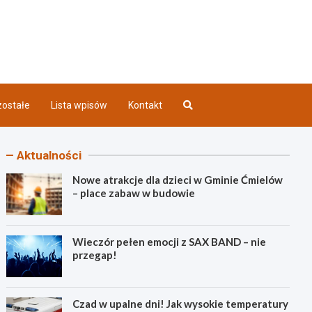
iec INFO
ostałe
Lista wpisów
Kontakt
Aktualności
Nowe atrakcje dla dzieci w Gminie Ćmielów
– place zabaw w budowie
Wieczór pełen emocji z SAX BAND – nie
przegap!
Czad w upalne dni! Jak wysokie temperatury