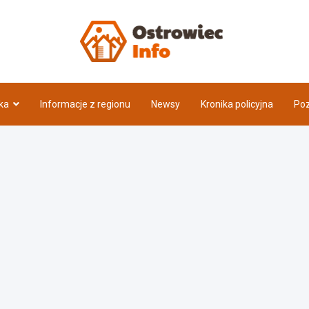
Ostrow
ka
Informacje z regionu
Newsy
Kronika policyjna
Poz