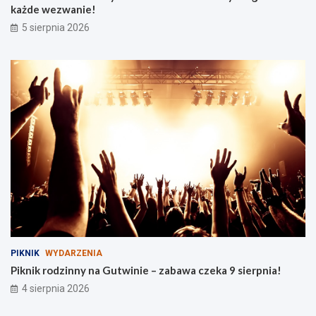
każde wezwanie!
n
k
5 sierpnia 2026
i
e
m
w
ę
g
l
a
PIKNIK
WYDARZENIA
Piknik rodzinny na Gutwinie – zabawa czeka 9 sierpnia!
4 sierpnia 2026