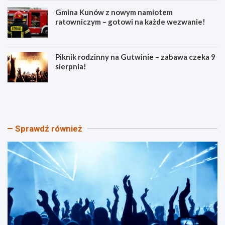
Gmina Kunów z nowym namiotem
ratowniczym – gotowi na każde wezwanie!
Piknik rodzinny na Gutwinie – zabawa czeka 9
sierpnia!
W
C
i
z
e
a
c
d
z
w
Sprawdź również
ó
u
r
p
p
a
e
l
ł
n
e
e
n
d
e
n
m
i
o
!
c
J