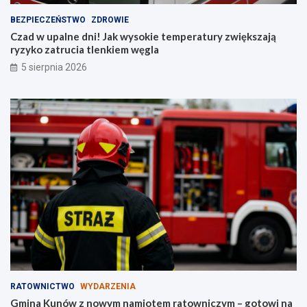
ę
k
BEZPIECZEŃSTWO
ZDROWIE
s
Czad w upalne dni! Jak wysokie temperatury zwiększają
z
ryzyko zatrucia tlenkiem węgla
a
5 sierpnia 2026
j
ą
r
y
z
y
k
o
z
a
t
r
u
c
i
a
t
RATOWNICTWO
WYDARZENIA
l
Gmina Kunów z nowym namiotem ratowniczym – gotowi na
e