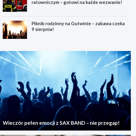
ratowniczym – gotowi na każde wezwanie!
Piknik rodzinny na Gutwinie – zabawa czeka
9 sierpnia!
Wieczór pełen emocji z SAX BAND – nie przegap!