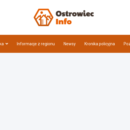
Ostrow
ka
Informacje z regionu
Newsy
Kronika policyjna
Poz