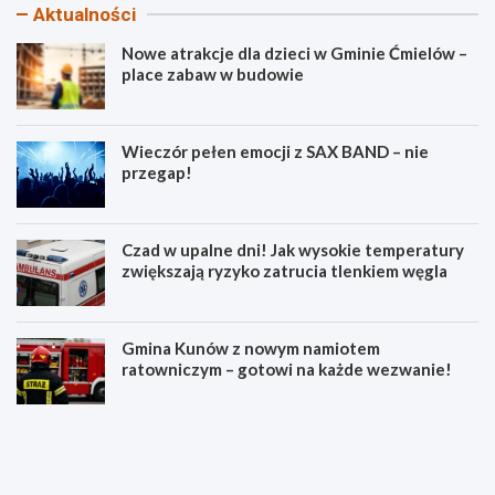
Aktualności
Nowe atrakcje dla dzieci w Gminie Ćmielów –
place zabaw w budowie
Wieczór pełen emocji z SAX BAND – nie
przegap!
Czad w upalne dni! Jak wysokie temperatury
zwiększają ryzyko zatrucia tlenkiem węgla
Gmina Kunów z nowym namiotem
ratowniczym – gotowi na każde wezwanie!
N
W
o
i
w
e
e
c
a
z