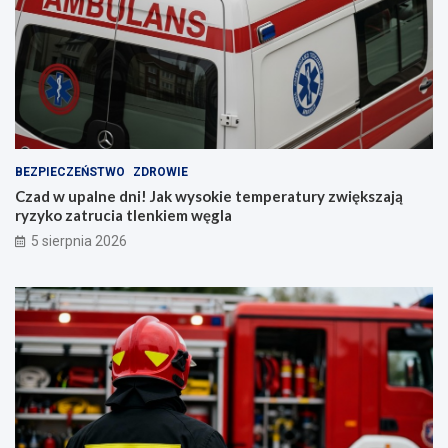
i
e
BEZPIECZEŃSTWO
ZDROWIE
Czad w upalne dni! Jak wysokie temperatury zwiększają
ryzyko zatrucia tlenkiem węgla
5 sierpnia 2026