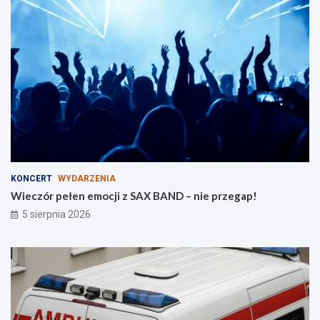
m
e
i
p
e
r
l
z
ó
e
w
g
–
a
p
p
l
!
a
c
e
z
KONCERT
WYDARZENIA
a
Wieczór pełen emocji z SAX BAND – nie przegap!
b
5 sierpnia 2026
a
w
w
b
u
d
o
w