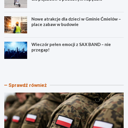
Nowe atrakcje dla dzieci w Gminie Ćmielów –
place zabaw w budowie
Wieczór pełen emocji z SAX BAND – nie
przegap!
P
B
i
e
k
z
n
p
i
i
Sprawdź również
k
e
P
c
a
z
t
e
r
ń
i
s
o
t
t
w