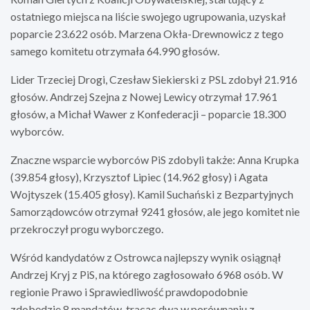
ostatniego miejsca na liście swojego ugrupowania, uzyskał
poparcie 23.622 osób. Marzena Okła-Drewnowicz z tego
samego komitetu otrzymała 64.990 głosów.
Lider Trzeciej Drogi, Czesław Siekierski z PSL zdobył 21.916
głosów. Andrzej Szejna z Nowej Lewicy otrzymał 17.961
głosów, a Michał Wawer z Konfederacji – poparcie 18.300
wyborców.
Znaczne wsparcie wyborców PiS zdobyli także: Anna Krupka
(39.854 głosy), Krzysztof Lipiec (14.962 głosy) i Agata
Wojtyszek (15.405 głosy). Kamil Suchański z Bezpartyjnych
Samorządowców otrzymał 9241 głosów, ale jego komitet nie
przekroczył progu wyborczego.
Wśród kandydatów z Ostrowca najlepszy wynik osiągnął
Andrzej Kryj z PiS, na którego zagłosowało 6968 osób. W
regionie Prawo i Sprawiedliwość prawdopodobnie
zdobędzie 8 mandatów, tracąc dwa w porównaniu z