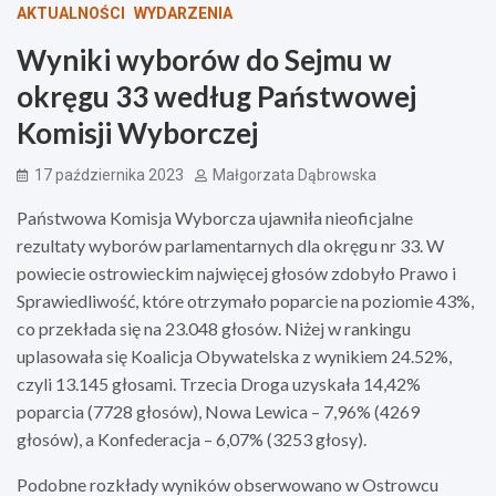
AKTUALNOŚCI
WYDARZENIA
Wyniki wyborów do Sejmu w
okręgu 33 według Państwowej
Komisji Wyborczej
17 października 2023
Małgorzata Dąbrowska
Państwowa Komisja Wyborcza ujawniła nieoficjalne
rezultaty wyborów parlamentarnych dla okręgu nr 33. W
powiecie ostrowieckim najwięcej głosów zdobyło Prawo i
Sprawiedliwość, które otrzymało poparcie na poziomie 43%,
co przekłada się na 23.048 głosów. Niżej w rankingu
uplasowała się Koalicja Obywatelska z wynikiem 24.52%,
czyli 13.145 głosami. Trzecia Droga uzyskała 14,42%
poparcia (7728 głosów), Nowa Lewica – 7,96% (4269
głosów), a Konfederacja – 6,07% (3253 głosy).
Podobne rozkłady wyników obserwowano w Ostrowcu