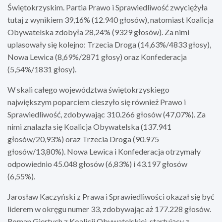
Świętokrzyskim. Partia Prawo i Sprawiedliwość zwyciężyła
tutaj z wynikiem 39,16% (12.940 głosów), natomiast Koalicja
Obywatelska zdobyła 28,24% (9329 głosów). Za nimi
uplasowały się kolejno: Trzecia Droga (14,63%/4833 głosy),
Nowa Lewica (8,69%/2871 głosy) oraz Konfederacja
(5,54%/1831 głosy).
W skali całego województwa świętokrzyskiego
największym poparciem cieszyło się również Prawo i
Sprawiedliwość, zdobywając 310.266 głosów (47,07%). Za
nimi znalazła się Koalicja Obywatelska (137.941
głosów/20,93%) oraz Trzecia Droga (90.975
głosów/13,80%). Nowa Lewica i Konfederacja otrzymały
odpowiednio 45.048 głosów (6,83%) i 43.197 głosów
(6,55%).
Jarosław Kaczyński z Prawa i Sprawiedliwości okazał się być
liderem w okręgu numer 33, zdobywając aż 177.228 głosów.
Roman Giertych z Koalicji Obywatelskiej, startujący z