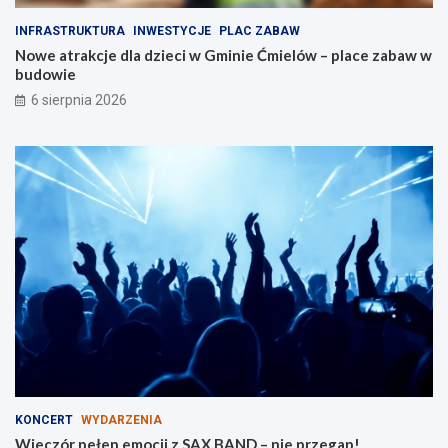
i
d
INFRASTRUKTURA
INWESTYCJE
PLAC ZABAW
d
z
Nowe atrakcje dla dzieci w Gminie Ćmielów – place zabaw w
l
i
budowie
a
e
r
6 sierpnia 2026
o
d
z
i
n
KONCERT
WYDARZENIA
Wieczór pełen emocji z SAX BAND – nie przegap!