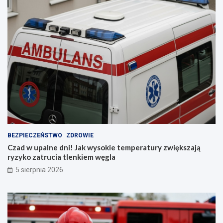
b
u
d
o
w
i
e
BEZPIECZEŃSTWO
ZDROWIE
Czad w upalne dni! Jak wysokie temperatury zwiększają
ryzyko zatrucia tlenkiem węgla
5 sierpnia 2026