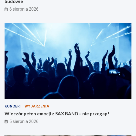
m
A
budowie
i
N
6 sierpnia 2026
n
D
i
–
e
n
Ć
i
m
e
i
p
e
r
l
z
ó
e
w
g
–
a
p
p
l
!
a
c
e
z
KONCERT
WYDARZENIA
a
Wieczór pełen emocji z SAX BAND – nie przegap!
b
5 sierpnia 2026
a
w
w