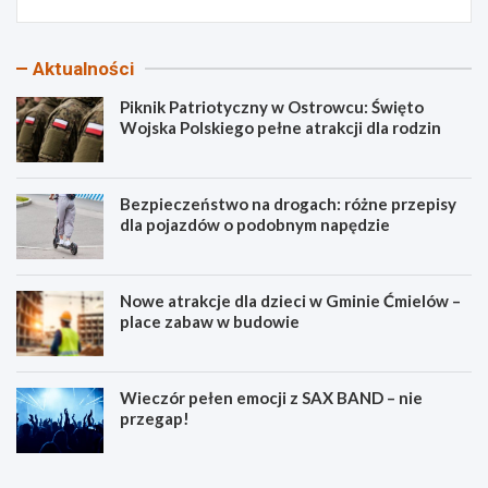
Aktualności
Piknik Patriotyczny w Ostrowcu: Święto
Wojska Polskiego pełne atrakcji dla rodzin
Bezpieczeństwo na drogach: różne przepisy
dla pojazdów o podobnym napędzie
Nowe atrakcje dla dzieci w Gminie Ćmielów –
place zabaw w budowie
Wieczór pełen emocji z SAX BAND – nie
przegap!
P
B
i
e