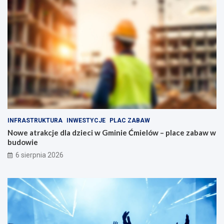
e
o
ł
d
n
o
e
b
a
n
t
y
r
m
a
n
k
a
c
p
j
ę
i
d
INFRASTRUKTURA
INWESTYCJE
PLAC ZABAW
d
z
Nowe atrakcje dla dzieci w Gminie Ćmielów – place zabaw w
l
i
budowie
a
e
r
6 sierpnia 2026
o
d
z
i
n