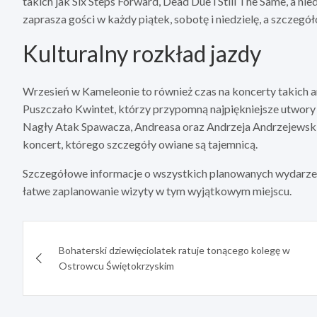
takich jak Six Steps Forward, Dead Due i Still The Same, a ni
zaprasza gości w każdy piątek, sobotę i niedzielę, a szczegó
Kulturalny rozkład jazdy
Wrzesień w Kameleonie to również czas na koncerty takich 
Puszczało Kwintet, którzy przypomną najpiękniejsze utwory
Nagły Atak Spawacza, Andreasa oraz Andrzeja Andrzejewski
koncert, którego szczegóły owiane są tajemnicą.
Szczegółowe informacje o wszystkich planowanych wydarzeni
łatwe zaplanowanie wizyty w tym wyjątkowym miejscu.
Nawigacja
Bohaterski dziewięciolatek ratuje tonącego kolegę w
wpisu
Ostrowcu Świętokrzyskim