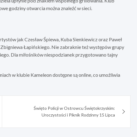
edziela upłynie pod znakiem wspólnego grillowania. Klub
łowe godziny otwarcia można znaleźć w sieci.
artystów jak Czesław Śpiewa, Kuba Sienkiewicz oraz Paweł
 Zbigniewa Łapińskiego. Nie zabraknie też występów grupy
ego. Dla miłośników niespodzianek przygotowano tajny
ach w klubie Kameleon dostępne są online, co umożliwia
Święto Policji w Ostrowcu Świętokrzyskim:
Uroczystości i Piknik Rodzinny 15 Lipca