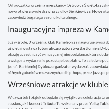
Od początku września mieszkańcy Ostrowca Świętokrzyskie
nowo otwiera swoje drzwi przy ulicy Sienkiewicza. Nowe otwar
zapowiedź bogatego sezonu kulturalnego.
Inauguracyjna impreza w Kam
Już w środę, 3 września, klub Kameleon zainauguruje swoją
uświetni wystawa fotograficzna autorstwa Bartłomieja Dybc
okazję uczestniczyć w muzycznej niespodziance, która doda 
a wstęp na wydarzenie pozostaje bezpłatny. To zaledwie pocz
jesień. Bartłomiej Dybiec, organizator wydarzeń, zapowiada 
różnych gatunków muzycznych, od hip-hopu, przez jazz, po pu
Wrześniowe atrakcje w klubie
W czwartek i piątek odbędzie się wyjątkowa celebracja Uro
session, jak i koncert Tribute To wykonany przez Yolkę Tub