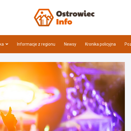
Ostrow
ka
Informacje z regionu
Newsy
Kronika policyjna
Poz