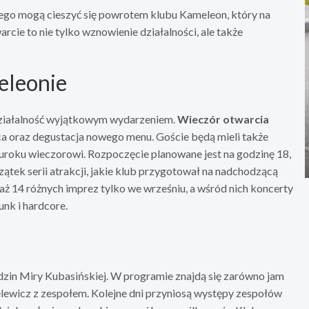
go mogą cieszyć się powrotem klubu Kameleon, który na
cie to nie tylko wznowienie działalności, ale także
eleonie
 działalność wyjątkowym wydarzeniem.
Wieczór otwarcia
a oraz degustacja nowego menu. Goście będą mieli także
uroku wieczorowi. Rozpoczęcie planowane jest na godzinę 18,
ątek serii atrakcji, jakie klub przygotował na nadchodzącą
aż 14 różnych imprez tylko we wrześniu, a wśród nich koncerty
nk i hardcore.
dzin Miry Kubasińskiej. W programie znajdą się zarówno jam
ielewicz z zespołem. Kolejne dni przyniosą występy zespołów