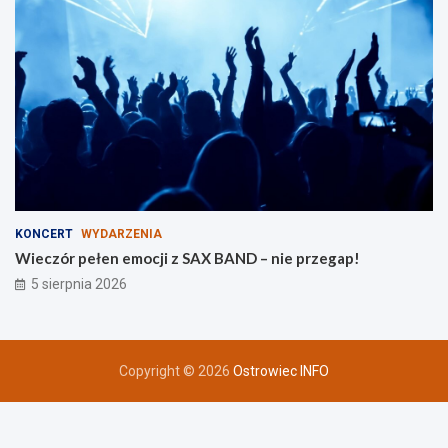
n
KONCERT
WYDARZENIA
Wieczór pełen emocji z SAX BAND – nie przegap!
5 sierpnia 2026
Copyright © 2026
Ostrowiec INFO