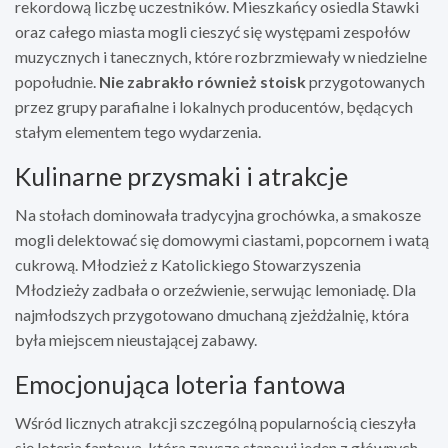
rekordową liczbę uczestników. Mieszkańcy osiedla Stawki
oraz całego miasta mogli cieszyć się występami zespołów
muzycznych i tanecznych, które rozbrzmiewały w niedzielne
popołudnie.
Nie zabrakło również stoisk
przygotowanych
przez grupy parafialne i lokalnych producentów, będących
stałym elementem tego wydarzenia.
Kulinarne przysmaki i atrakcje
Na stołach dominowała tradycyjna grochówka, a smakosze
mogli delektować się domowymi ciastami, popcornem i watą
cukrową. Młodzież z Katolickiego Stowarzyszenia
Młodzieży zadbała o orzeźwienie, serwując lemoniadę. Dla
najmłodszych przygotowano dmuchaną zjeżdżalnię, która
była miejscem nieustającej zabawy.
Emocjonująca loteria fantowa
Wśród licznych atrakcji szczególną popularnością cieszyła
się loteria fantowa, która zawsze stanowi jeden z głównych