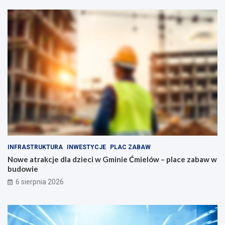
g
w
o
o
p
p
e
o
ł
d
n
o
e
b
a
n
t
y
r
m
a
n
k
a
c
p
j
ę
i
d
INFRASTRUKTURA
INWESTYCJE
PLAC ZABAW
d
z
Nowe atrakcje dla dzieci w Gminie Ćmielów – place zabaw w
l
i
budowie
a
e
r
6 sierpnia 2026
o
d
z
i