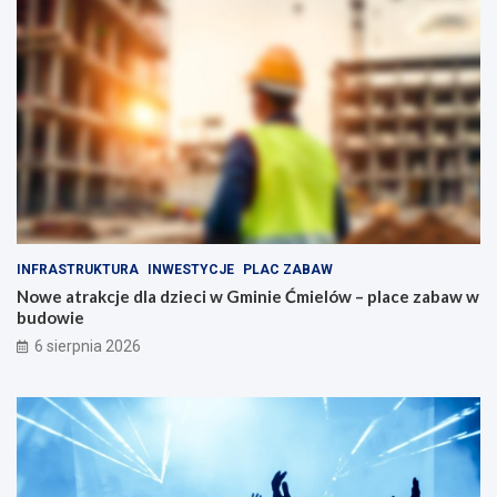
p
p
e
o
ł
d
n
o
e
b
a
n
t
y
r
m
a
n
k
a
c
p
j
ę
i
d
INFRASTRUKTURA
INWESTYCJE
PLAC ZABAW
d
z
Nowe atrakcje dla dzieci w Gminie Ćmielów – place zabaw w
l
i
budowie
a
e
r
6 sierpnia 2026
o
d
z
i
n