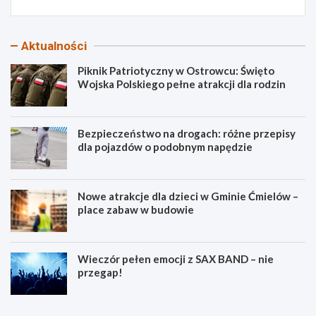
Aktualności
Piknik Patriotyczny w Ostrowcu: Święto
Wojska Polskiego pełne atrakcji dla rodzin
Bezpieczeństwo na drogach: różne przepisy
dla pojazdów o podobnym napędzie
Nowe atrakcje dla dzieci w Gminie Ćmielów –
place zabaw w budowie
Wieczór pełen emocji z SAX BAND – nie
przegap!
P
B
i
e