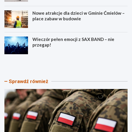
Nowe atrakcje dla dzieci w Gminie Ćmielów –
place zabaw w budowie
Wieczór pełen emocji z SAX BAND – nie
przegap!
P
B
i
e
k
z
n
p
i
i
Sprawdź również
k
e
P
c
a
z
t
e
r
ń
i
s
o
t
t
w
y
o
c
n