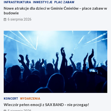
INFRASTRUKTURA
INWESTYCJE
PLAC ZABAW
d
z
Nowe atrakcje dla dzieci w Gminie Ćmielów – place zabaw w
l
i
budowie
a
e
r
6 sierpnia 2026
o
d
z
i
n
KONCERT
WYDARZENIA
Wieczór pełen emocji z SAX BAND – nie przegap!
5 sierpnia 2026