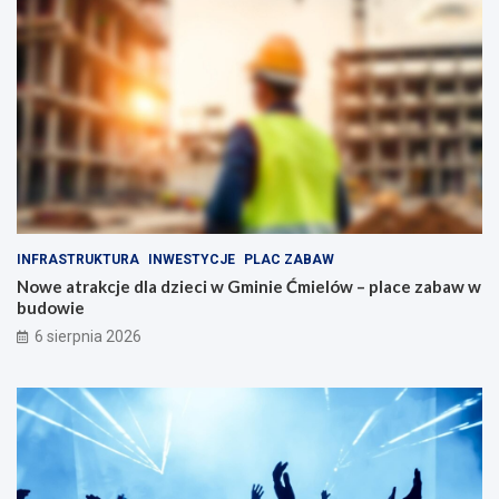
e
o
ł
d
n
o
e
b
a
n
t
y
r
m
a
n
k
a
c
p
j
ę
i
d
INFRASTRUKTURA
INWESTYCJE
PLAC ZABAW
d
z
Nowe atrakcje dla dzieci w Gminie Ćmielów – place zabaw w
l
i
budowie
a
e
r
6 sierpnia 2026
o
d
z
i
n