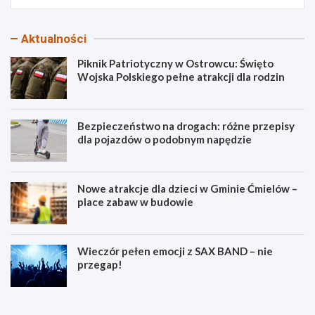
Aktualności
Piknik Patriotyczny w Ostrowcu: Święto
Wojska Polskiego pełne atrakcji dla rodzin
Bezpieczeństwo na drogach: różne przepisy
dla pojazdów o podobnym napędzie
Nowe atrakcje dla dzieci w Gminie Ćmielów –
place zabaw w budowie
Wieczór pełen emocji z SAX BAND – nie
przegap!
P
B
i
e
k
z