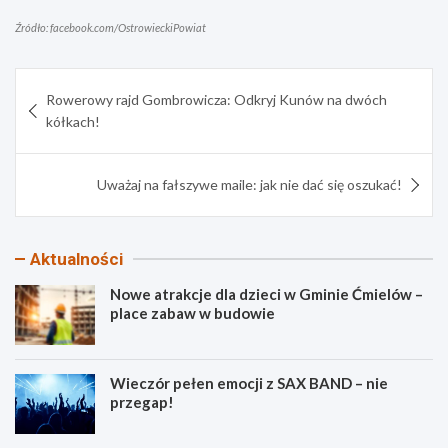
Źródło: facebook.com/OstrowieckiPowiat
Nawigacja
Rowerowy rajd Gombrowicza: Odkryj Kunów na dwóch
wpisu
kółkach!
Uważaj na fałszywe maile: jak nie dać się oszukać!
Aktualności
Nowe atrakcje dla dzieci w Gminie Ćmielów –
place zabaw w budowie
Wieczór pełen emocji z SAX BAND – nie
przegap!