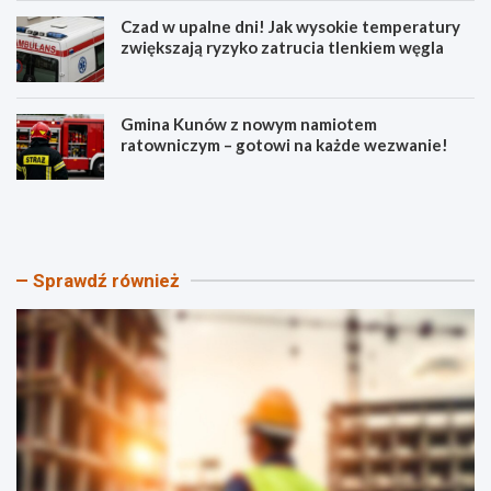
Czad w upalne dni! Jak wysokie temperatury
zwiększają ryzyko zatrucia tlenkiem węgla
Gmina Kunów z nowym namiotem
ratowniczym – gotowi na każde wezwanie!
N
W
o
i
w
e
e
c
a
z
Sprawdź również
t
ó
r
r
a
p
k
e
c
ł
j
e
e
n
d
e
l
m
a
o
d
c