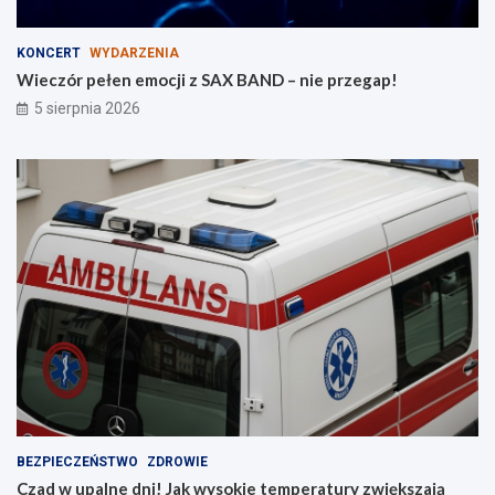
c
e
z
KONCERT
WYDARZENIA
a
Wieczór pełen emocji z SAX BAND – nie przegap!
b
5 sierpnia 2026
a
w
w
b
u
d
o
w
i
e
BEZPIECZEŃSTWO
ZDROWIE
Czad w upalne dni! Jak wysokie temperatury zwiększają