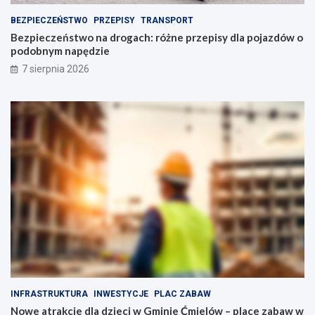
P
p
o
o
BEZPIECZEŃSTWO
PRZEPISY
TRANSPORT
l
j
Bezpieczeństwo na drogach: różne przepisy dla pojazdów o
s
a
podobnym napędzie
k
z
7 sierpnia 2026
i
d
e
ó
g
w
o
o
p
p
e
o
ł
d
n
o
e
b
a
n
t
y
r
m
a
n
k
a
c
p
j
ę
i
d
INFRASTRUKTURA
INWESTYCJE
PLAC ZABAW
d
z
Nowe atrakcje dla dzieci w Gminie Ćmielów – place zabaw w
l
i