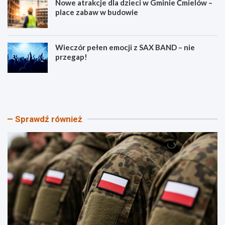
Nowe atrakcje dla dzieci w Gminie Ćmielów –
place zabaw w budowie
Wieczór pełen emocji z SAX BAND – nie
przegap!
P
B
i
e
k
z
n
p
i
i
Sprawdź również
k
e
P
c
a
z
t
e
r
ń
i
s
o
t
t
w
y
o
c
n
z
a
n
d