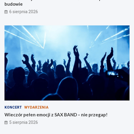
budowie
a
e
r
6 sierpnia 2026
o
d
z
i
n
KONCERT
WYDARZENIA
Wieczór pełen emocji z SAX BAND – nie przegap!
5 sierpnia 2026