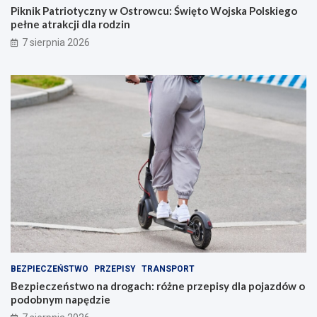
r
h
Piknik Patriotyczny w Ostrowcu: Święto Wojska Polskiego
o
:
pełne atrakcji dla rodzin
w
r
7 sierpnia 2026
c
ó
u
ż
:
n
Ś
e
w
p
i
r
ę
z
t
e
o
p
W
i
o
s
j
y
s
d
k
l
a
a
P
p
o
o
BEZPIECZEŃSTWO
PRZEPISY
TRANSPORT
l
j
Bezpieczeństwo na drogach: różne przepisy dla pojazdów o
s
a
podobnym napędzie
k
z