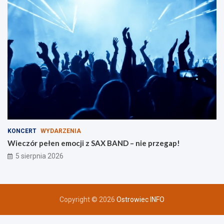
i
n
KONCERT
WYDARZENIA
Wieczór pełen emocji z SAX BAND – nie przegap!
5 sierpnia 2026
Copyright © 2026
Ostrowiec INFO