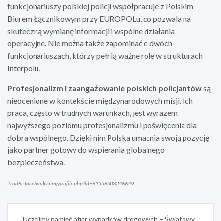
funkcjonariuszy polskiej policji współpracuje z Polskim
Biurem Łącznikowym przy EUROPOLu, co pozwala na
skuteczną wymianę informacji i wspólne działania
operacyjne. Nie można także zapominać o dwóch
funkcjonariuszach, którzy pełnią ważne role w strukturach
Interpolu.
Profesjonalizm i zaangażowanie polskich policjantów
są
nieocenione w kontekście międzynarodowych misji. Ich
praca, często w trudnych warunkach, jest wyrazem
najwyższego poziomu profesjonalizmu i poświęcenia dla
dobra wspólnego. Dzięki nim Polska umacnia swoją pozycję
jako partner gotowy do wspierania globalnego
bezpieczeństwa.
Źródło: facebook.com/profile.php?id=61558503246649
Nawigacja
Uczcijmy pamięć ofiar wypadków drogowych – Światowy