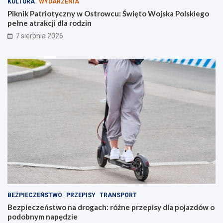
KULTURA
WYDARZENIA
t
c
r
h
Piknik Patriotyczny w Ostrowcu: Święto Wojska Polskiego
o
:
pełne atrakcji dla rodzin
w
r
7 sierpnia 2026
c
ó
u
ż
:
n
Ś
e
w
p
i
r
ę
z
t
e
o
p
W
i
o
s
j
y
s
d
k
l
a
a
P
p
o
o
BEZPIECZEŃSTWO
PRZEPISY
TRANSPORT
l
j
Bezpieczeństwo na drogach: różne przepisy dla pojazdów o
s
a
podobnym napędzie
k
z