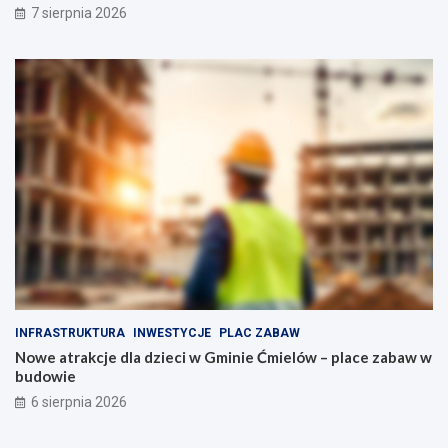
7 sierpnia 2026
i
d
e
ó
g
w
o
o
p
p
e
o
ł
d
n
o
e
b
a
n
t
y
r
m
a
n
k
a
c
p
j
ę
i
d
INFRASTRUKTURA
INWESTYCJE
PLAC ZABAW
d
z
Nowe atrakcje dla dzieci w Gminie Ćmielów – place zabaw w
l
i
budowie
a
e
r
6 sierpnia 2026
o
d