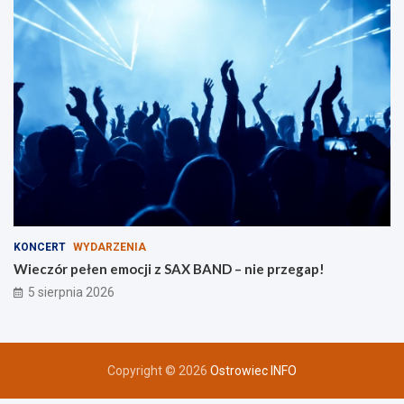
z
i
n
KONCERT
WYDARZENIA
Wieczór pełen emocji z SAX BAND – nie przegap!
5 sierpnia 2026
Copyright © 2026
Ostrowiec INFO