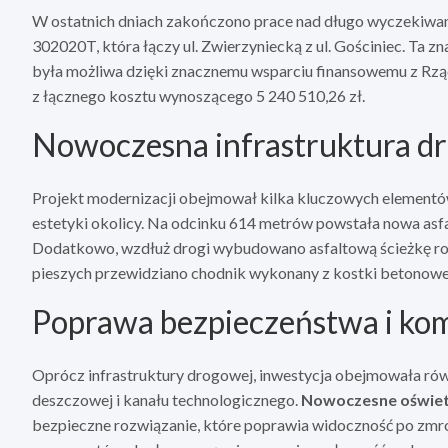
W ostatnich dniach zakończono prace nad długo wyczekiwaną
302020T, która łączy ul. Zwierzyniecką z ul. Gościniec. Ta 
była możliwa dzięki znacznemu wsparciu finansowemu z Rz
z łącznego kosztu wynoszącego 5 240 510,26 zł.
Nowoczesna infrastruktura d
Projekt modernizacji obejmował kilka kluczowych elementów,
estetyki okolicy. Na odcinku 614 metrów powstała nowa asfa
Dodatkowo, wzdłuż drogi wybudowano asfaltową ścieżkę row
pieszych przewidziano chodnik wykonany z kostki betonowej
Poprawa bezpieczeństwa i ko
Oprócz infrastruktury drogowej, inwestycja obejmowała równ
deszczowej i kanału technologicznego.
Nowoczesne oświet
bezpieczne rozwiązanie, które poprawia widoczność po zmro