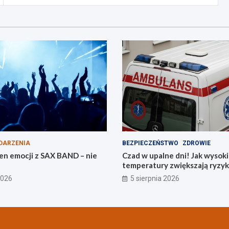
DARZENIA
BEZPIECZEŃSTWO
ZDROWIE
en emocji z SAX BAND – nie
Czad w upalne dni! Jak wysok
temperatury zwiększają ryzyk
tlenkiem węgla
2026
5 sierpnia 2026