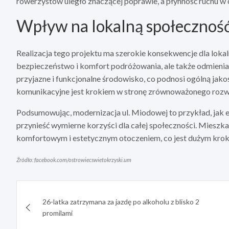
rowerzystów uległo znaczącej poprawie, a płynność ruchu w 
Wpływ na lokalną społecznoś
Realizacja tego projektu ma szerokie konsekwencje dla lokal
bezpieczeństwo i komfort podróżowania, ale także odmienia 
przyjazne i funkcjonalne środowisko, co podnosi ogólną jakoś
komunikacyjne jest krokiem w stronę zrównoważonego rozwoj
Podsumowując, modernizacja ul. Miodowej to przykład, ja
przynieść wymierne korzyści dla całej społeczności. Mieszka
komfortowym i estetycznym otoczeniem, co jest dużym kroki
Źródło: facebook.com/ostrowiecswietokrzyski.um
Nawigacja
26-latka zatrzymana za jazdę po alkoholu z blisko 2
wpisu
promilami