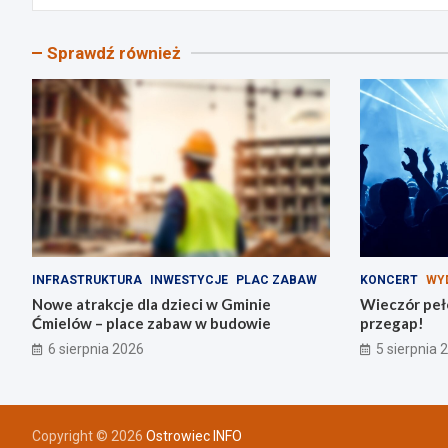
Sprawdź również
INFRASTRUKTURA
INWESTYCJE
PLAC ZABAW
KONCERT
WY
Nowe atrakcje dla dzieci w Gminie
Wieczór peł
Ćmielów – place zabaw w budowie
przegap!
6 sierpnia 2026
5 sierpnia 
Copyright © 2026
Ostrowiec INFO