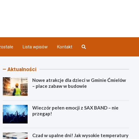
iec INFO
ostałe
Lista wpisów
Kontakt
Aktualności
Nowe atrakcje dla dzieci w Gminie Ćmielów
– place zabaw w budowie
Wieczór pełen emocji z SAX BAND – nie
przegap!
Czad w upalne dni! Jak wysokie temperatury