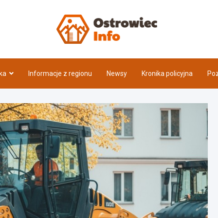
Ostrow
ka
Informacje z regionu
Newsy
Kronika policyjna
Poz