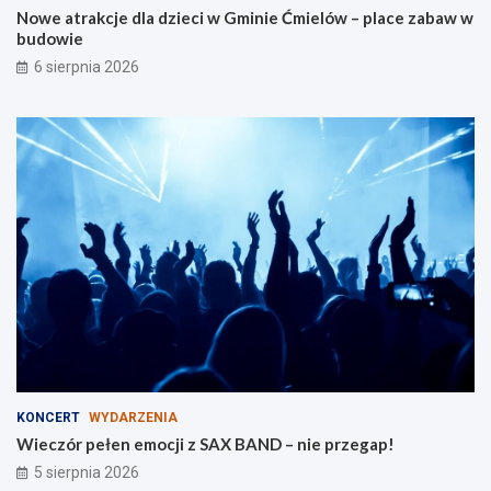
Nowe atrakcje dla dzieci w Gminie Ćmielów – place zabaw w
l
i
budowie
a
e
r
6 sierpnia 2026
o
d
z
i
n
KONCERT
WYDARZENIA
Wieczór pełen emocji z SAX BAND – nie przegap!
5 sierpnia 2026