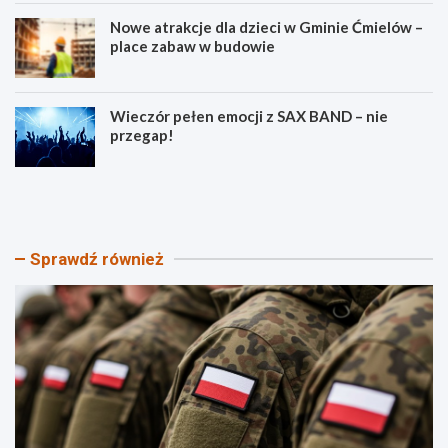
Nowe atrakcje dla dzieci w Gminie Ćmielów –
place zabaw w budowie
Wieczór pełen emocji z SAX BAND – nie
przegap!
P
B
i
e
k
z
n
p
i
i
Sprawdź również
k
e
P
c
a
z
t
e
r
ń
i
s
o
t
t
w
y
o
c
n