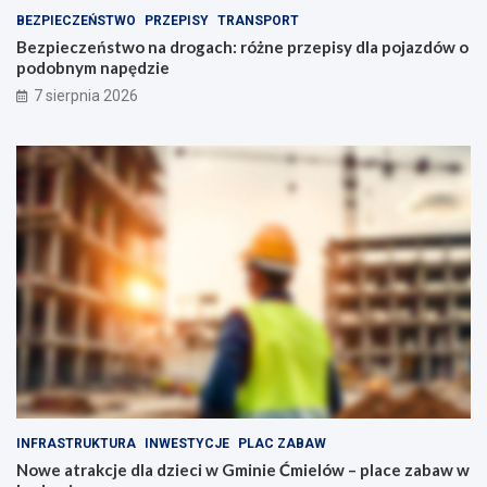
o
o
BEZPIECZEŃSTWO
PRZEPISY
TRANSPORT
l
j
Bezpieczeństwo na drogach: różne przepisy dla pojazdów o
s
a
podobnym napędzie
k
z
7 sierpnia 2026
i
d
e
ó
g
w
o
o
p
p
e
o
ł
d
n
o
e
b
a
n
t
y
r
m
a
n
k
a
c
p
j
ę
i
d
INFRASTRUKTURA
INWESTYCJE
PLAC ZABAW
d
z
Nowe atrakcje dla dzieci w Gminie Ćmielów – place zabaw w
l
i