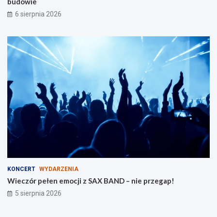
budowie
a
e
r
6 sierpnia 2026
o
d
z
i
n
KONCERT
WYDARZENIA
Wieczór pełen emocji z SAX BAND – nie przegap!
5 sierpnia 2026