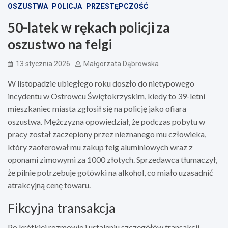
OSZUSTWA
POLICJA
PRZESTĘPCZOŚĆ
50-latek w rękach policji za
oszustwo na felgi
13 stycznia 2026
Małgorzata Dąbrowska
W listopadzie ubiegłego roku doszło do nietypowego
incydentu w Ostrowcu Świętokrzyskim, kiedy to 39-letni
mieszkaniec miasta zgłosił się na policję jako ofiara
oszustwa. Mężczyzna opowiedział, że podczas pobytu w
pracy został zaczepiony przez nieznanego mu człowieka,
który zaoferował mu zakup felg aluminiowych wraz z
oponami zimowymi za 1000 złotych. Sprzedawca tłumaczył,
że pilnie potrzebuje gotówki na alkohol, co miało uzasadnić
atrakcyjną cenę towaru.
Fikcyjna transakcja
Po krótkiej rozmowie i ustaleniu szczegółów transakcji,