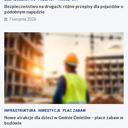
l
j
Bezpieczeństwo na drogach: różne przepisy dla pojazdów o
s
a
podobnym napędzie
k
z
7 sierpnia 2026
i
d
e
ó
g
w
o
o
p
p
e
o
ł
d
n
o
e
b
a
n
t
y
r
m
a
n
k
a
c
p
j
ę
i
d
INFRASTRUKTURA
INWESTYCJE
PLAC ZABAW
d
z
Nowe atrakcje dla dzieci w Gminie Ćmielów – place zabaw w
l
i
budowie
a
e