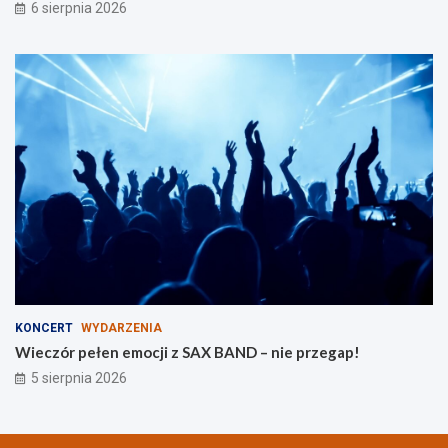
r
6 sierpnia 2026
o
d
z
i
n
KONCERT
WYDARZENIA
Wieczór pełen emocji z SAX BAND – nie przegap!
5 sierpnia 2026