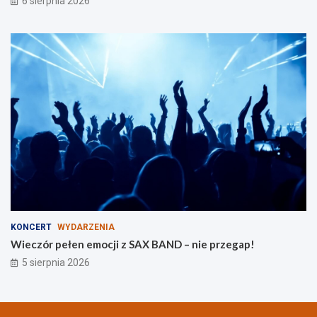
6 sierpnia 2026
o
d
z
i
n
KONCERT
WYDARZENIA
Wieczór pełen emocji z SAX BAND – nie przegap!
5 sierpnia 2026