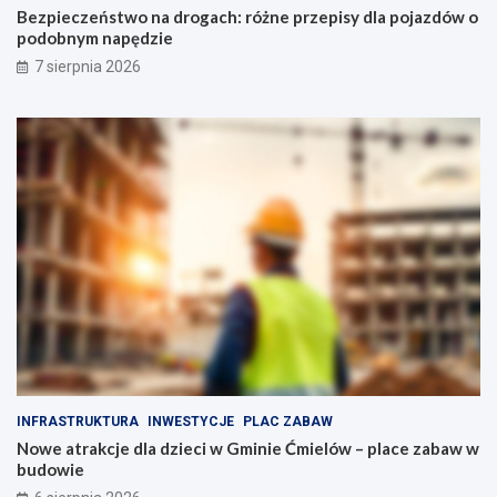
l
j
Bezpieczeństwo na drogach: różne przepisy dla pojazdów o
s
a
podobnym napędzie
k
z
7 sierpnia 2026
i
d
e
ó
g
w
o
o
p
p
e
o
ł
d
n
o
e
b
a
n
t
y
r
m
a
n
k
a
c
p
j
ę
i
d
INFRASTRUKTURA
INWESTYCJE
PLAC ZABAW
d
z
Nowe atrakcje dla dzieci w Gminie Ćmielów – place zabaw w
l
i
budowie
a
e
r