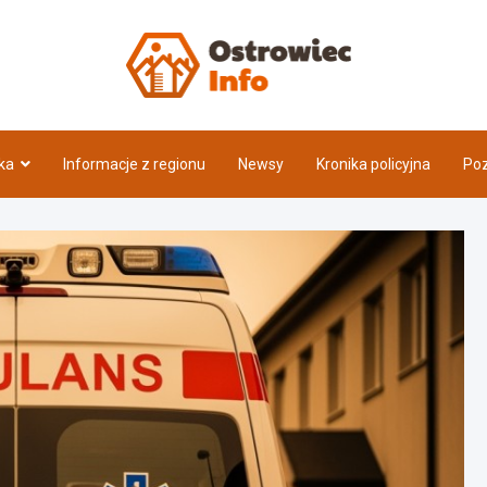
Ostrow
ka
Informacje z regionu
Newsy
Kronika policyjna
Poz