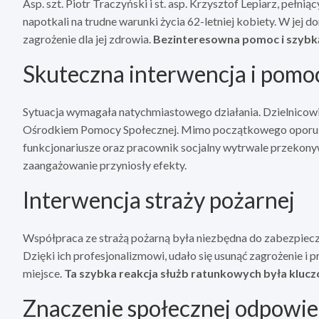
Asp. szt. Piotr Traczyński i st. asp. Krzysztof Lepiarz, pe
napotkali na trudne warunki życia 62-letniej kobiety. W jej
zagrożenie dla jej zdrowia.
Bezinteresowna pomoc i szybką
Skuteczna interwencja i pomo
Sytuacja wymagała natychmiastowego działania. Dzielnicow
Ośrodkiem Pomocy Społecznej. Mimo początkowego oporu ze 
funkcjonariusze oraz pracownik socjalny wytrwale przekonywa
zaangażowanie przyniosły efekty.
Interwencja straży pożarnej
Współpraca ze strażą pożarną była niezbędna do zabezpie
Dzięki ich profesjonalizmowi, udało się usunąć zagrożenie 
miejsce.
Ta szybka reakcja służb ratunkowych była klucz
Znaczenie społecznej odpowie