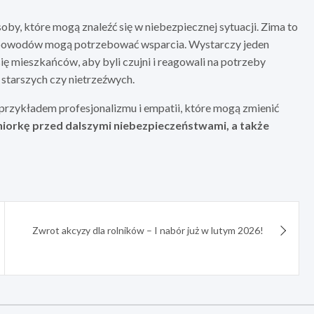
soby, które mogą znaleźć się w niebezpiecznej sytuacji. Zima to
ch powodów mogą potrzebować wsparcia. Wystarczy jeden
ię mieszkańców, aby byli czujni i reagowali na potrzeby
 starszych czy nietrzeźwych.
rzykładem profesjonalizmu i empatii, które mogą zmienić
eniorkę przed dalszymi niebezpieczeństwami, a także
Zwrot akcyzy dla rolników – I nabór już w lutym 2026!