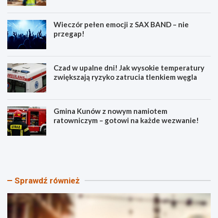
Wieczór pełen emocji z SAX BAND – nie
przegap!
Czad w upalne dni! Jak wysokie temperatury
zwiększają ryzyko zatrucia tlenkiem węgla
Gmina Kunów z nowym namiotem
ratowniczym – gotowi na każde wezwanie!
N
W
o
i
w
e
e
c
a
z
Sprawdź również
t
ó
r
r
a
p
k
e
c
ł