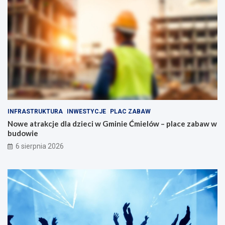
j
e
e
n
d
e
l
m
a
o
d
c
z
j
i
i
e
z
c
S
i
A
INFRASTRUKTURA
INWESTYCJE
PLAC ZABAW
w
X
G
B
Nowe atrakcje dla dzieci w Gminie Ćmielów – place zabaw w
m
A
budowie
i
N
6 sierpnia 2026
n
D
i
–
e
n
Ć
i
m
e
i
p
e
r
l
z