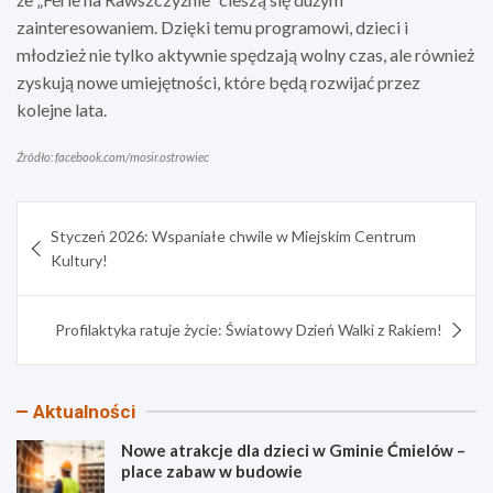
zainteresowaniem. Dzięki temu programowi, dzieci i
młodzież nie tylko aktywnie spędzają wolny czas, ale również
zyskują nowe umiejętności, które będą rozwijać przez
kolejne lata.
Źródło: facebook.com/mosir.ostrowiec
Nawigacja
Styczeń 2026: Wspaniałe chwile w Miejskim Centrum
wpisu
Kultury!
Profilaktyka ratuje życie: Światowy Dzień Walki z Rakiem!
Aktualności
Nowe atrakcje dla dzieci w Gminie Ćmielów –
place zabaw w budowie