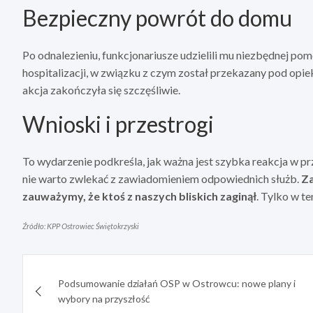
Bezpieczny powrót do domu
Po odnalezieniu, funkcjonariusze udzielili mu niezbędnej p
hospitalizacji, w związku z czym został przekazany pod opiek
akcja zakończyła się szczęśliwie.
Wnioski i przestrogi
To wydarzenie podkreśla, jak ważna jest szybka reakcja w p
nie warto zwlekać z zawiadomieniem odpowiednich służb.
Za
zauważymy, że ktoś z naszych bliskich zaginął
. Tylko w t
Źródło: KPP Ostrowiec Świętokrzyski
Nawigacja
Podsumowanie działań OSP w Ostrowcu: nowe plany i
wpisu
wybory na przyszłość