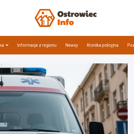
Ostrow
ka
Informacje z regionu
Newsy
Kronika policyjna
Poz