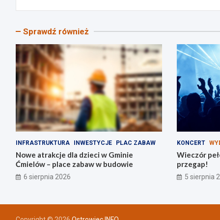
Sprawdź również
INFRASTRUKTURA
INWESTYCJE
PLAC ZABAW
KONCERT
WY
Nowe atrakcje dla dzieci w Gminie
Wieczór peł
Ćmielów – place zabaw w budowie
przegap!
6 sierpnia 2026
5 sierpnia 
Copyright © 2026
Ostrowiec INFO