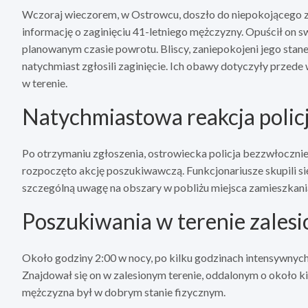
Wczoraj wieczorem, w Ostrowcu, doszło do niepokojącego z
informację o zaginięciu 41-letniego mężczyzny. Opuścił on sw
planowanym czasie powrotu. Bliscy, zaniepokojeni jego st
natychmiast zgłosili zaginięcie. Ich obawy dotyczyły przede 
w terenie.
Natychmiastowa reakcja policj
Po otrzymaniu zgłoszenia, ostrowiecka policja bezzwłocznie
rozpoczęto akcję poszukiwawczą. Funkcjonariusze skupili si
szczególną uwagę na obszary w pobliżu miejsca zamieszkani
Poszukiwania w terenie zales
Około godziny 2:00 w nocy, po kilku godzinach intensywnych
Znajdował się on w zalesionym terenie, oddalonym o około k
mężczyzna był w dobrym stanie fizycznym.