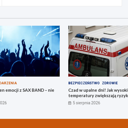
DARZENIA
BEZPIECZEŃSTWO
ZDROWIE
en emocji z SAX BAND – nie
Czad w upalne dni! Jak wysok
temperatury zwiększają ryzyk
tlenkiem węgla
2026
5 sierpnia 2026