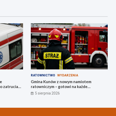
RATOWNICTWO
WYDARZENIA
ie
Gmina Kunów z nowym namiotem
o zatrucia
ratowniczym – gotowi na każde
wezwanie!
5 sierpnia 2026