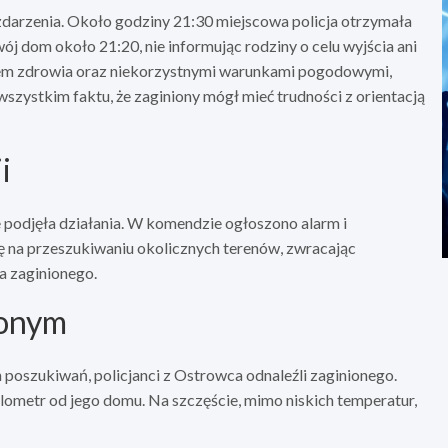
darzenia. Około godziny 21:30 miejscowa policja otrzymała
ój dom około 21:20, nie informując rodziny o celu wyjścia ani
anem zdrowia oraz niekorzystnymi warunkami pogodowymi,
wszystkim faktu, że zaginiony mógł mieć trudności z orientacją
i
 podjęła działania. W komendzie ogłoszono alarm i
ę na przeszukiwaniu okolicznych terenów, zwracając
a zaginionego.
ionym
 poszukiwań, policjanci z Ostrowca odnaleźli zaginionego.
ilometr od jego domu. Na szczęście, mimo niskich temperatur,