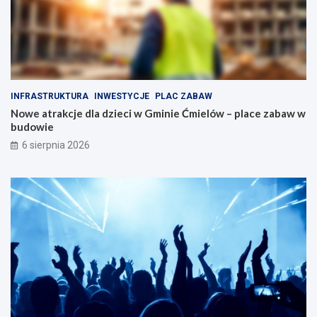
a
o
d
c
z
j
i
i
e
z
c
S
i
A
INFRASTRUKTURA
INWESTYCJE
PLAC ZABAW
w
X
G
B
Nowe atrakcje dla dzieci w Gminie Ćmielów – place zabaw w
m
A
budowie
i
N
6 sierpnia 2026
n
D
i
–
e
n
Ć
i
m
e
i
p
e
r
l
z
ó
e
w
g
–
a
p
p
l
!