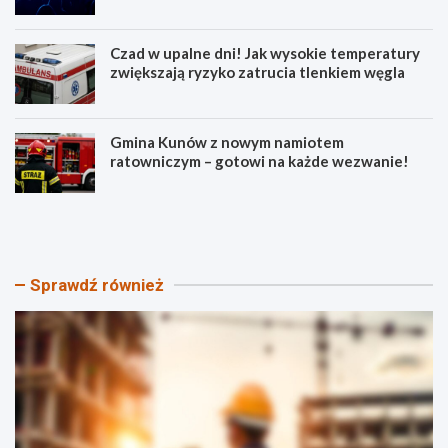
Czad w upalne dni! Jak wysokie temperatury
zwiększają ryzyko zatrucia tlenkiem węgla
Gmina Kunów z nowym namiotem
ratowniczym – gotowi na każde wezwanie!
N
W
o
i
w
e
e
c
a
z
Sprawdź również
t
ó
r
r
a
p
k
e
c
ł
j
e
e
n
d
e
l
m