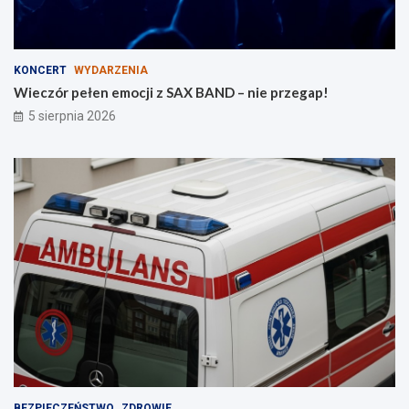
a
c
e
z
KONCERT
WYDARZENIA
a
Wieczór pełen emocji z SAX BAND – nie przegap!
b
5 sierpnia 2026
a
w
w
b
u
d
o
w
i
e
BEZPIECZEŃSTWO
ZDROWIE