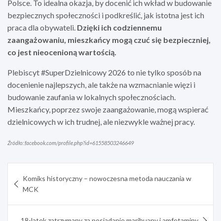
Polsce. To idealna okazja, by docenić ich wkład w budowanie
bezpiecznych społeczności i podkreślić, jak istotna jest ich
praca dla obywateli.
Dzięki ich codziennemu
zaangażowaniu, mieszkańcy mogą czuć się bezpieczniej,
co jest nieocenioną wartością.
Plebiscyt #SuperDzielnicowy 2026 to nie tylko sposób na
docenienie najlepszych, ale także na wzmacnianie więzi i
budowanie zaufania w lokalnych społecznościach.
Mieszkańcy, poprzez swoje zaangażowanie, mogą wspierać
dzielnicowych w ich trudnej, ale niezwykle ważnej pracy.
Źródło: facebook.com/profile.php?id=61558503246649
Nawigacja
Komiks historyczny – nowoczesna metoda nauczania w
wpisu
MCK
18-latek zatrzymany za posiadanie marihuany i amfetaminy