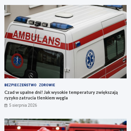
D
t
–
e
n
m
i
p
e
e
p
r
r
a
z
t
e
u
g
r
a
y
p
z
!
w
i
ę
k
BEZPIECZEŃSTWO
ZDROWIE
s
Czad w upalne dni! Jak wysokie temperatury zwiększają
z
ryzyko zatrucia tlenkiem węgla
a
5 sierpnia 2026
j
ą
r
y
z