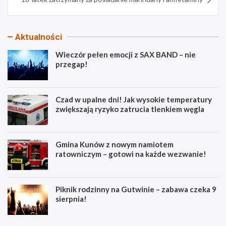
Aktualności
Wieczór pełen emocji z SAX BAND – nie
przegap!
Czad w upalne dni! Jak wysokie temperatury
zwiększają ryzyko zatrucia tlenkiem węgla
Gmina Kunów z nowym namiotem
ratowniczym – gotowi na każde wezwanie!
Piknik rodzinny na Gutwinie – zabawa czeka 9
sierpnia!
W
C
i
z