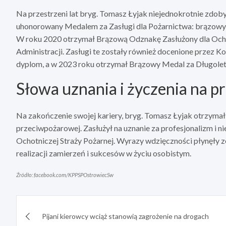
Na przestrzeni lat bryg. Tomasz Łyjak niejednokrotnie zdob
uhonorowany Medalem za Zasługi dla Pożarnictwa: brązowym
W roku 2020 otrzymał Brązową Odznakę Zasłużony dla Och
Administracji. Zasługi te zostały również docenione przez
dyplom, a w 2023 roku otrzymał Brązowy Medal za Długoletn
Słowa uznania i życzenia na p
Na zakończenie swojej kariery, bryg. Tomasz Łyjak otrzyma
przeciwpożarowej. Zasłużył na uznanie za profesjonalizm i 
Ochotniczej Straży Pożarnej. Wyrazy wdzięczności płynęły z
realizacji zamierzeń i sukcesów w życiu osobistym.
Źródło: facebook.com/KPPSPOstrowiecSw
Nawigacja
Pijani kierowcy wciąż stanowią zagrożenie na drogach
wpisu