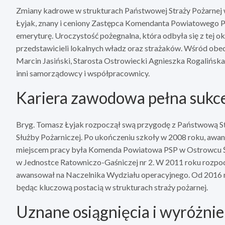
Zmiany kadrowe w strukturach Państwowej Straży Pożarnej 
Łyjak, znany i ceniony Zastępca Komendanta Powiatowego PS
emeryturę. Uroczystość pożegnalna, która odbyła się z tej ok
przedstawicieli lokalnych władz oraz strażaków. Wśród obecny
Marcin Jasiński, Starosta Ostrowiecki Agnieszka Rogalińsk
inni samorządowcy i współpracownicy.
Kariera zawodowa pełna suk
Bryg. Tomasz Łyjak rozpoczął swą przygodę z Państwową St
Służby Pożarniczej. Po ukończeniu szkoły w 2008 roku, awan
miejscem pracy była Komenda Powiatowa PSP w Ostrowcu Świ
w Jednostce Ratowniczo-Gaśniczej nr 2. W 2011 roku rozpoc
awansował na Naczelnika Wydziału operacyjnego. Od 2016 
będąc kluczową postacią w strukturach straży pożarnej.
Uznane osiągnięcia i wyróżnie