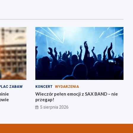
PLAC ZABAW
KONCERT
WYDARZENIA
minie
Wieczór pełen emocji z SAX BAND – nie
owie
przegap!
5 sierpnia 2026