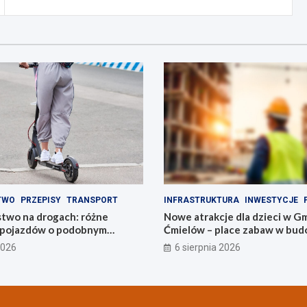
TWO
PRZEPISY
TRANSPORT
INFRASTRUKTURA
INWESTYCJE
two na drogach: różne
Nowe atrakcje dla dzieci w G
a pojazdów o podobnym
Ćmielów – place zabaw w bud
2026
6 sierpnia 2026