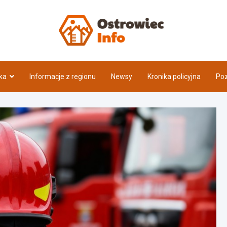
Ostrow
ka
Informacje z regionu
Newsy
Kronika policyjna
Poz