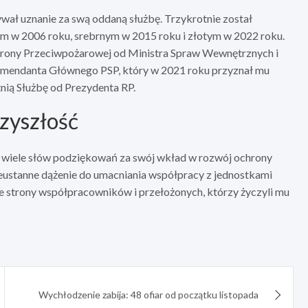
ywał uznanie za swą oddaną służbę. Trzykrotnie został
 w 2006 roku, srebrnym w 2015 roku i złotym w 2022 roku.
rony Przeciwpożarowej od Ministra Spraw Wewnętrznych i
 Komendanta Głównego PSP, który w 2021 roku przyznał mu
ią Służbę od Prezydenta RP.
rzyszłość
ł wiele słów podziękowań za swój wkład w rozwój ochrony
nieustanne dążenie do umacniania współpracy z jednostkami
e strony współpracowników i przełożonych, którzy życzyli mu
Wychłodzenie zabija: 48 ofiar od początku listopada