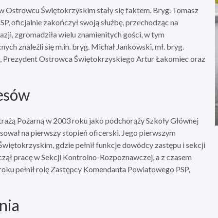
w Ostrowcu Świętokrzyskim stały się faktem. Bryg. Tomasz
P, oficjalnie zakończył swoją służbę, przechodząc na
azji, zgromadziła wielu znamienitych gości, w tym
ch znaleźli się m.in. bryg. Michał Jankowski, mł. bryg.
a, Prezydent Ostrowca Świętokrzyskiego Artur Łakomiec oraz
cesów
rażą Pożarną w 2003 roku jako podchorąży Szkoły Głównej
sował na pierwszy stopień oficerski. Jego pierwszym
ętokrzyskim, gdzie pełnił funkcje dowódcy zastępu i sekcji
zął pracę w Sekcji Kontrolno-Rozpoznawczej, a z czasem
roku pełnił rolę Zastępcy Komendanta Powiatowego PSP,
nia