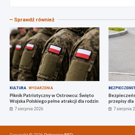
Sprawdź również
KULTURA
WYDARZENIA
BEZPIECZEŃS
Piknik Patriotyczny w Ostrowcu: Święto
Bezpieczeńs
Wojska Polskiego pełne atrakcji dla rodzin
przepisy dl
napędzie
7 sierpnia 2026
7 sierpnia 