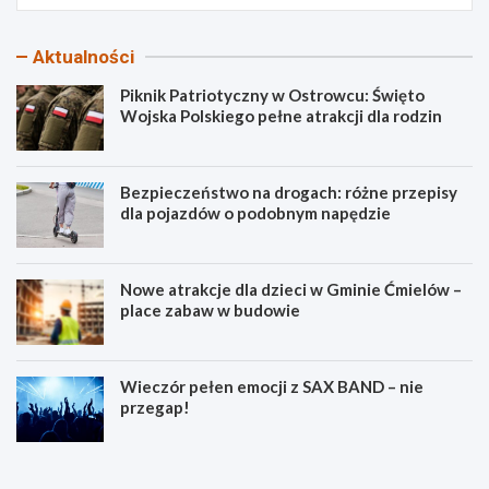
Aktualności
Piknik Patriotyczny w Ostrowcu: Święto
Wojska Polskiego pełne atrakcji dla rodzin
Bezpieczeństwo na drogach: różne przepisy
dla pojazdów o podobnym napędzie
Nowe atrakcje dla dzieci w Gminie Ćmielów –
place zabaw w budowie
Wieczór pełen emocji z SAX BAND – nie
przegap!
P
B
i
e
k
z