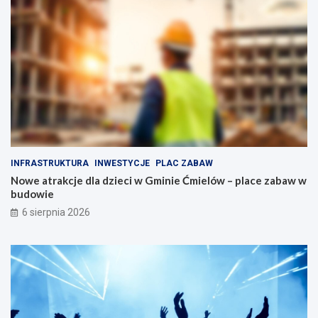
e
o
ł
d
n
o
e
b
a
n
t
y
r
m
a
n
k
a
c
p
j
ę
i
d
INFRASTRUKTURA
INWESTYCJE
PLAC ZABAW
d
z
Nowe atrakcje dla dzieci w Gminie Ćmielów – place zabaw w
l
i
budowie
a
e
r
6 sierpnia 2026
o
d
z
i
n