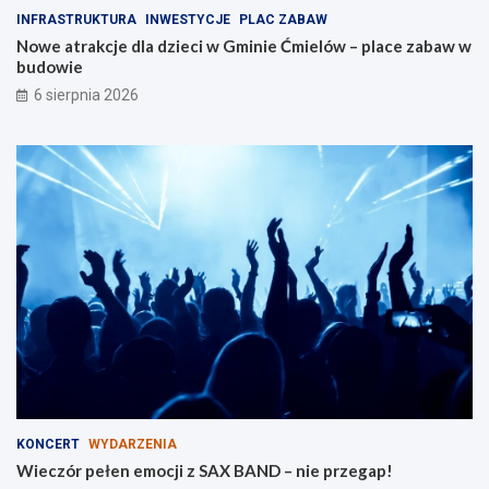
i
d
INFRASTRUKTURA
INWESTYCJE
PLAC ZABAW
d
z
Nowe atrakcje dla dzieci w Gminie Ćmielów – place zabaw w
l
i
budowie
a
e
r
6 sierpnia 2026
o
d
z
i
n
KONCERT
WYDARZENIA
Wieczór pełen emocji z SAX BAND – nie przegap!