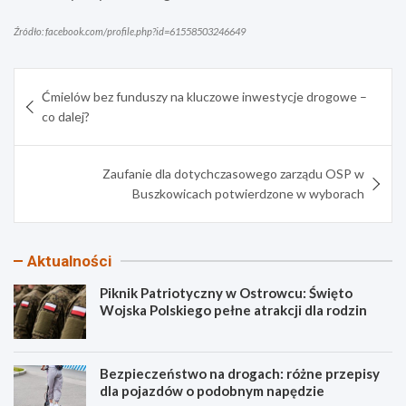
Źródło: facebook.com/profile.php?id=61558503246649
Nawigacja
Ćmielów bez funduszy na kluczowe inwestycje drogowe –
wpisu
co dalej?
Zaufanie dla dotychczasowego zarządu OSP w
Buszkowicach potwierdzone w wyborach
Aktualności
Piknik Patriotyczny w Ostrowcu: Święto
Wojska Polskiego pełne atrakcji dla rodzin
Bezpieczeństwo na drogach: różne przepisy
dla pojazdów o podobnym napędzie