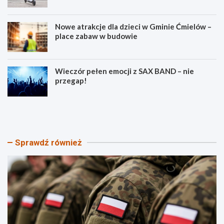
Nowe atrakcje dla dzieci w Gminie Ćmielów –
place zabaw w budowie
Wieczór pełen emocji z SAX BAND – nie
przegap!
P
B
i
e
k
z
n
p
i
i
Sprawdź również
k
e
P
c
a
z
t
e
r
ń
i
s
o
t
t
w
y
o