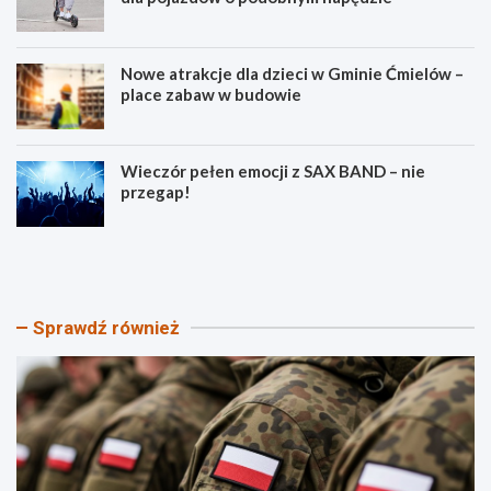
Nowe atrakcje dla dzieci w Gminie Ćmielów –
place zabaw w budowie
Wieczór pełen emocji z SAX BAND – nie
przegap!
P
B
i
e
k
z
n
p
i
i
Sprawdź również
k
e
P
c
a
z
t
e
r
ń
i
s
o
t
t
w