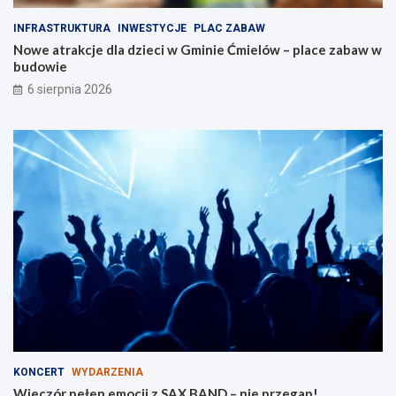
i
d
INFRASTRUKTURA
INWESTYCJE
PLAC ZABAW
d
z
Nowe atrakcje dla dzieci w Gminie Ćmielów – place zabaw w
l
i
budowie
a
e
r
6 sierpnia 2026
o
d
z
i
n
KONCERT
WYDARZENIA
Wieczór pełen emocji z SAX BAND – nie przegap!