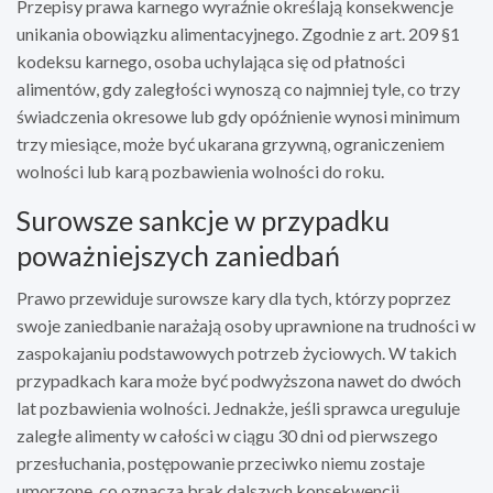
Przepisy prawa karnego wyraźnie określają konsekwencje
unikania obowiązku alimentacyjnego. Zgodnie z art. 209 §1
kodeksu karnego, osoba uchylająca się od płatności
alimentów, gdy zaległości wynoszą co najmniej tyle, co trzy
świadczenia okresowe lub gdy opóźnienie wynosi minimum
trzy miesiące, może być ukarana grzywną, ograniczeniem
wolności lub karą pozbawienia wolności do roku.
Surowsze sankcje w przypadku
poważniejszych zaniedbań
Prawo przewiduje surowsze kary dla tych, którzy poprzez
swoje zaniedbanie narażają osoby uprawnione na trudności w
zaspokajaniu podstawowych potrzeb życiowych. W takich
przypadkach kara może być podwyższona nawet do dwóch
lat pozbawienia wolności. Jednakże, jeśli sprawca ureguluje
zaległe alimenty w całości w ciągu 30 dni od pierwszego
przesłuchania, postępowanie przeciwko niemu zostaje
umorzone, co oznacza brak dalszych konsekwencji