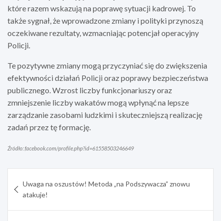
które razem wskazują na poprawę sytuacji kadrowej. To
także sygnał, że wprowadzone zmiany i polityki przynoszą
oczekiwane rezultaty, wzmacniając potencjał operacyjny
Policji.
Te pozytywne zmiany mogą przyczyniać się do zwiększenia
efektywności działań Policji oraz poprawy bezpieczeństwa
publicznego. Wzrost liczby funkcjonariuszy oraz
zmniejszenie liczby wakatów mogą wpłynąć na lepsze
zarządzanie zasobami ludzkimi i skuteczniejszą realizację
zadań przez tę formację.
Źródło: facebook.com/profile.php?id=61558503246649
Nawigacja
Uwaga na oszustów! Metoda „na Podszywacza” znowu
wpisu
atakuje!