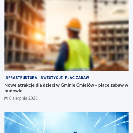
o
o
p
p
e
o
ł
d
n
o
e
b
a
n
t
y
r
m
a
n
k
a
c
p
j
ę
i
d
INFRASTRUKTURA
INWESTYCJE
PLAC ZABAW
d
z
Nowe atrakcje dla dzieci w Gminie Ćmielów – place zabaw w
l
i
budowie
a
e
r
6 sierpnia 2026
o
d
z
i
n