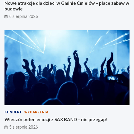
Nowe atrakcje dla dzieci w Gminie Ćmielów – place zabaw w
l
i
budowie
a
e
r
6 sierpnia 2026
o
d
z
i
n
KONCERT
WYDARZENIA
Wieczór pełen emocji z SAX BAND – nie przegap!
5 sierpnia 2026