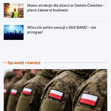
Nowe atrakcje dla dzieci w Gminie Ćmielów –
place zabaw w budowie
Wieczór pełen emocji z SAX BAND – nie
przegap!
P
B
i
e
k
z
n
p
i
i
Sprawdź również
k
e
P
c
a
z
t
e
r
ń
i
s
o
t
t
w
y
o
c
n
z
a