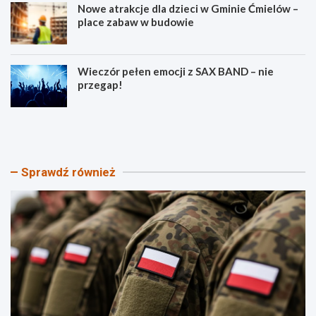
Nowe atrakcje dla dzieci w Gminie Ćmielów –
place zabaw w budowie
Wieczór pełen emocji z SAX BAND – nie
przegap!
P
B
i
e
k
z
n
p
i
i
Sprawdź również
k
e
P
c
a
z
t
e
r
ń
i
s
o
t
t
w
y
o
c
n
z
a