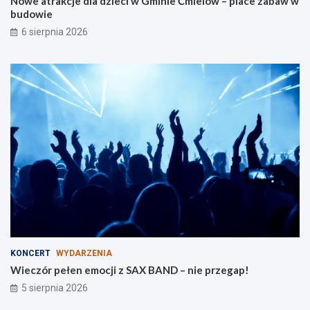
Nowe atrakcje dla dzieci w Gminie Ćmielów – place zabaw w
l
i
budowie
a
e
r
6 sierpnia 2026
o
d
z
i
n
KONCERT
WYDARZENIA
Wieczór pełen emocji z SAX BAND – nie przegap!
5 sierpnia 2026