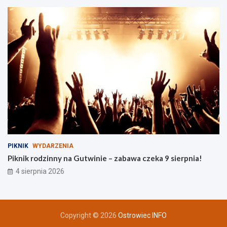
m
w
ę
g
l
a
PIKNIK
WYDARZENIA
Piknik rodzinny na Gutwinie – zabawa czeka 9 sierpnia!
4 sierpnia 2026
Copyright © 2026
Ostrowiec INFO