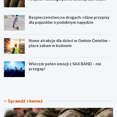
Bezpieczeństwo na drogach: różne przepisy
dla pojazdów o podobnym napędzie
Nowe atrakcje dla dzieci w Gminie Ćmielów –
place zabaw w budowie
Wieczór pełen emocji z SAX BAND – nie
przegap!
P
B
i
e
k
z
n
p
i
i
Sprawdź również
k
e
P
c
a
z
t
e