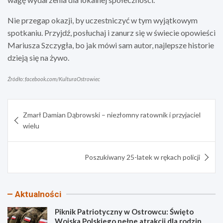
Nie przegap okazji, by uczestniczyć w tym wyjątkowym
spotkaniu. Przyjdź, posłuchaj i zanurz się w świecie opowieści
Mariusza Szczygła, bo jak mówi sam autor, najlepsze historie
dzieją się na żywo.
Źródło: facebook.com/KulturaOstrowiec
Nawigacja
Zmarł Damian Dąbrowski – niezłomny ratownik i przyjaciel
wpisu
wielu
Poszukiwany 25-latek w rękach policji
Aktualności
Piknik Patriotyczny w Ostrowcu: Święto
Wojska Polskiego pełne atrakcji dla rodzin