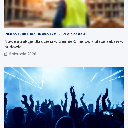
r
m
a
n
k
a
c
p
j
ę
i
d
INFRASTRUKTURA
INWESTYCJE
PLAC ZABAW
d
z
Nowe atrakcje dla dzieci w Gminie Ćmielów – place zabaw w
l
i
budowie
a
e
r
6 sierpnia 2026
o
d
z
i
n