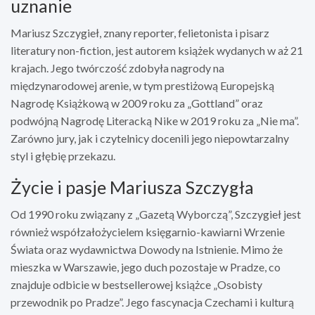
uznanie
Mariusz Szczygieł, znany reporter, felietonista i pisarz
literatury non-fiction, jest autorem książek wydanych w aż 21
krajach. Jego twórczość zdobyła nagrody na
międzynarodowej arenie, w tym prestiżową Europejską
Nagrodę Książkową w 2009 roku za „Gottland” oraz
podwójną Nagrodę Literacką Nike w 2019 roku za „Nie ma”.
Zarówno jury, jak i czytelnicy docenili jego niepowtarzalny
styl i głębię przekazu.
Życie i pasje Mariusza Szczygła
Od 1990 roku związany z „Gazetą Wyborczą”, Szczygieł jest
również współzałożycielem księgarnio-kawiarni Wrzenie
Świata oraz wydawnictwa Dowody na Istnienie. Mimo że
mieszka w Warszawie, jego duch pozostaje w Pradze, co
znajduje odbicie w bestsellerowej książce „Osobisty
przewodnik po Pradze”. Jego fascynacja Czechami i kulturą