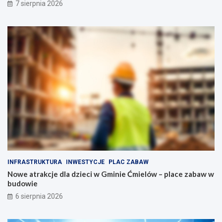
7 sierpnia 2026
i
d
e
ó
g
w
o
o
p
p
e
o
ł
d
n
o
e
b
a
n
t
y
r
m
a
n
k
a
c
p
j
ę
i
d
INFRASTRUKTURA
INWESTYCJE
PLAC ZABAW
d
z
Nowe atrakcje dla dzieci w Gminie Ćmielów – place zabaw w
l
i
budowie
a
e
r
6 sierpnia 2026
o
d
z