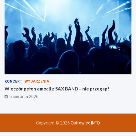
i
n
KONCERT
WYDARZENIA
Wieczór pełen emocji z SAX BAND – nie przegap!
5 sierpnia 2026
Copyright © 2026
Ostrowiec INFO