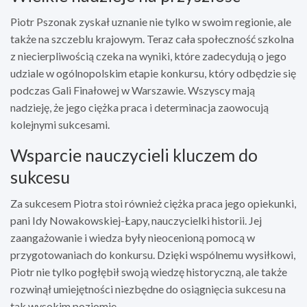
Piotr Pszonak zyskał uznanie nie tylko w swoim regionie, ale
także na szczeblu krajowym. Teraz cała społeczność szkolna
z niecierpliwością czeka na wyniki, które zadecydują o jego
udziale w ogólnopolskim etapie konkursu, który odbędzie się
podczas Gali Finałowej w Warszawie. Wszyscy mają
nadzieję, że jego ciężka praca i determinacja zaowocują
kolejnymi sukcesami.
Wsparcie nauczycieli kluczem do
sukcesu
Za sukcesem Piotra stoi również ciężka praca jego opiekunki,
pani Idy Nowakowskiej-Łapy, nauczycielki historii. Jej
zaangażowanie i wiedza były nieocenioną pomocą w
przygotowaniach do konkursu. Dzięki wspólnemu wysiłkowi,
Piotr nie tylko pogłębił swoją wiedzę historyczną, ale także
rozwinął umiejętności niezbędne do osiągnięcia sukcesu na
tak wysokim poziomie.