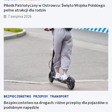
t
c
r
h
Piknik Patriotyczny w Ostrowcu: Święto Wojska Polskiego
o
:
pełne atrakcji dla rodzin
w
r
7 sierpnia 2026
c
ó
u
ż
:
n
Ś
e
w
p
i
r
ę
z
t
e
o
p
W
i
o
s
j
y
s
d
k
l
a
a
P
p
o
o
BEZPIECZEŃSTWO
PRZEPISY
TRANSPORT
l
j
Bezpieczeństwo na drogach: różne przepisy dla pojazdów o
s
a
podobnym napędzie
k
z