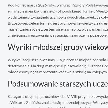
Pod koniec marca 2026 roku, w murach Szkoły Podstawowej 
eliminacje miejsko-gminne Ogólnopolskiego Turnieju Wiedz
wydarzenie przyciągnęło uczniów z dwóch placówek: Szkoły
Brzóstowej. Celem turnieju jest promowanie wiedzy z zakre
musieli zmierzyć się z testem pisemnym oraz wyzwaniami częśc
umiejętności reagowania w sytuacjach zagrożenia pożarowe
Wyniki młodszej grupy wieko
W rywalizacji uczniów z klas I–IV, pierwsze miejsce zdobyła
determinacją. Na drugim miejscu uplasowała się Zuzanna Bor
młode osoby będą reprezentować swoją szkołę na kolejnym 
Podsumowanie starszych ucz
Kategoria obejmująca uczniów klas V–VIII przyniosła zwycię
a Wiktoria Zielińska znalazła się na trzeciej pozycji. Wszyscy