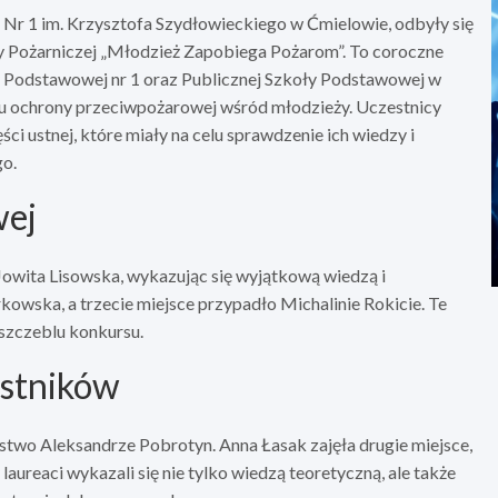
Nr 1 im. Krzysztofa Szydłowieckiego w Ćmielowie, odbyły się
y Pożarniczej „Młodzież Zapobiega Pożarom”. To coroczne
 Podstawowej nr 1 oraz Publicznej Szkoły Podstawowej w
su ochrony przeciwpożarowej wśród młodzieży. Uczestnicy
i ustnej, które miały na celu sprawdzenie ich wiedzy i
go.
wej
 Jowita Lisowska, wykazując się wyjątkową wiedzą i
kowska, a trzecie miejsce przypadło Michalinie Rokicie. Te
szczeblu konkursu.
estników
stwo Aleksandrze Pobrotyn. Anna Łasak zajęła drugie miejsce,
 laureaci wykazali się nie tylko wiedzą teoretyczną, ale także