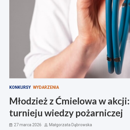
KONKURSY
WYDARZENIA
Młodzież z Ćmielowa w akcji
turnieju wiedzy pożarniczej
27 marca 2026
Małgorzata Dąbrowska