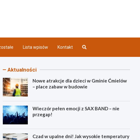
iec INFO
ostałe
Lista wpisów
Kontakt
Aktualności
Nowe atrakcje dla dzieci w Gminie Ćmielów
– place zabaw w budowie
Wieczór pełen emocji z SAX BAND – nie
przegap!
Czad w upalne dni! Jak wysokie temperatury