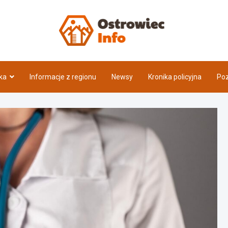
Ostrow
ka
Informacje z regionu
Newsy
Kronika policyjna
Poz