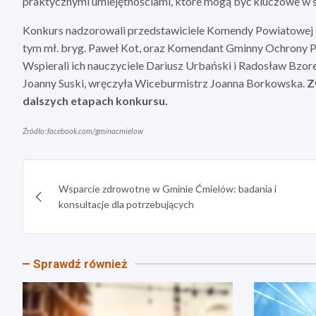
praktycznymi umiejętnościami, które mogą być kluczowe w 
Konkurs nadzorowali przedstawiciele Komendy Powiatowej 
tym mł. bryg. Paweł Kot, oraz Komendant Gminny Ochrony P
Wspierali ich nauczyciele Dariusz Urbański i Radosław Bzor
Joanny Suski, wręczyła Wiceburmistrz Joanna Borkowska.
Z
dalszych etapach konkursu.
Źródło: facebook.com/gminacmielow
Nawigacja
Wsparcie zdrowotne w Gminie Ćmielów: badania i
wpisu
konsultacje dla potrzebujących
Sprawdź również