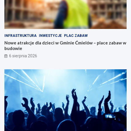
r
m
a
n
k
a
c
p
j
ę
i
d
INFRASTRUKTURA
INWESTYCJE
PLAC ZABAW
d
z
Nowe atrakcje dla dzieci w Gminie Ćmielów – place zabaw w
l
i
budowie
a
e
r
6 sierpnia 2026
o
d
z
i
n