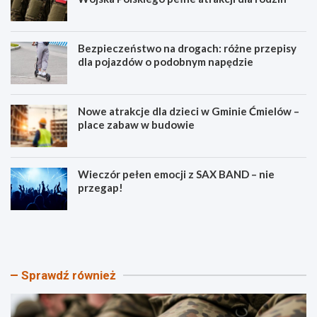
Bezpieczeństwo na drogach: różne przepisy
dla pojazdów o podobnym napędzie
Nowe atrakcje dla dzieci w Gminie Ćmielów –
place zabaw w budowie
Wieczór pełen emocji z SAX BAND – nie
przegap!
P
B
i
e
k
z
n
p
i
i
Sprawdź również
k
e
P
c
a
z
t
e