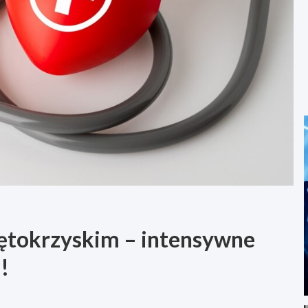
ętokrzyskim – intensywne
!