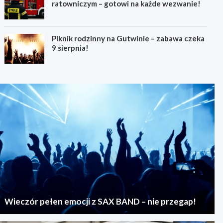
ratowniczym – gotowi na każde wezwanie!
Piknik rodzinny na Gutwinie – zabawa czeka
9 sierpnia!
Wieczór pełen emocji z SAX BAND – nie przegap!