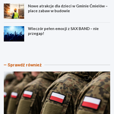
Nowe atrakcje dla dzieci w Gminie Ćmielów –
place zabaw w budowie
Wieczór pełen emocji z SAX BAND – nie
przegap!
P
B
i
e
k
z
n
p
i
i
Sprawdź również
k
e
P
c
a
z
t
e
r
ń
i
s
o
t
t
w
y
o
c
n
z
a