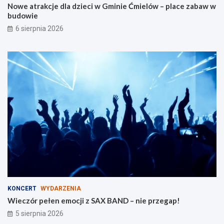
Nowe atrakcje dla dzieci w Gminie Ćmielów – place zabaw w
l
i
budowie
a
e
r
6 sierpnia 2026
o
d
z
i
n
KONCERT
WYDARZENIA
Wieczór pełen emocji z SAX BAND – nie przegap!
5 sierpnia 2026