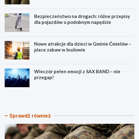
Bezpieczeństwo na drogach: różne przepisy
dla pojazdów o podobnym napędzie
Nowe atrakcje dla dzieci w Gminie Ćmielów –
place zabaw w budowie
Wieczór pełen emocji z SAX BAND – nie
przegap!
P
B
i
e
k
z
n
p
i
i
Sprawdź również
k
e
P
c
a
z
t
e