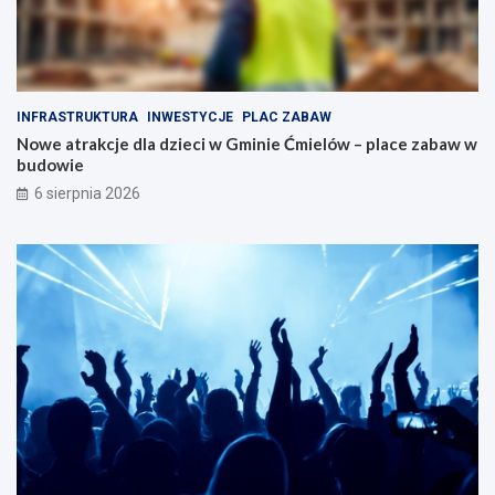
a
n
k
a
c
p
j
ę
i
d
INFRASTRUKTURA
INWESTYCJE
PLAC ZABAW
d
z
Nowe atrakcje dla dzieci w Gminie Ćmielów – place zabaw w
l
i
budowie
a
e
r
6 sierpnia 2026
o
d
z
i
n