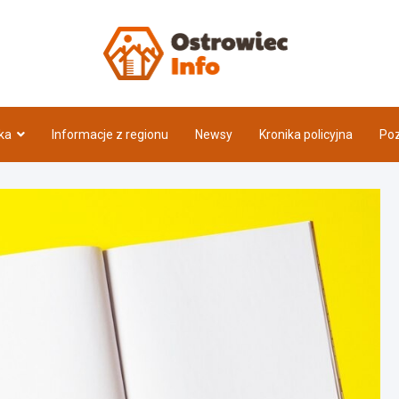
Ostrow
ka
Informacje z regionu
Newsy
Kronika policyjna
Poz