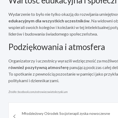
Wartość edukacyjna i społecz
Wydarzenie to było nie tylko okazją do rozwijania umiejętno
edukacyjnym dla wszystkich uczestników
. Na widowni ob
wspierali swoich kolegów i koleżanki w tej intelektualnej po
liderów i budowania świadomego społeczeństwa.
Podziękowania i atmosfera
Organizatorzy i uczestnicy wyrazili wdzięczność za możliwo
również pozytywną atmosferę
panującą podczas całej deb
To spotkanie z pewnością pozostanie w pamięci jako przyk
politykami i dziennikarzami.
Źródło: facebook.com/ostrowiecswietokrzyski.um
Nawigacja
Młodzieżowy Ośrodek Socjoterapii zyska nowoczesne