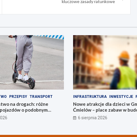
kluczowe zasady ratunkowe
TWO
PRZEPISY
TRANSPORT
INFRASTRUKTURA
INWESTYCJE
two na drogach: różne
Nowe atrakcje dla dzieci w G
a pojazdów o podobnym
Ćmielów – place zabaw w bud
2026
6 sierpnia 2026