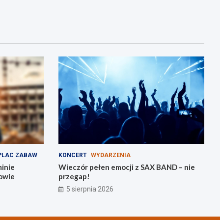
PLAC ZABAW
KONCERT
WYDARZENIA
minie
Wieczór pełen emocji z SAX BAND – nie
owie
przegap!
5 sierpnia 2026