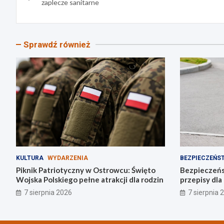
wpisu
zaplecze sanitarne
Sprawdź również
KULTURA
WYDARZENIA
BEZPIECZEŃS
Piknik Patriotyczny w Ostrowcu: Święto
Bezpieczeńs
Wojska Polskiego pełne atrakcji dla rodzin
przepisy dl
napędzie
7 sierpnia 2026
7 sierpnia 