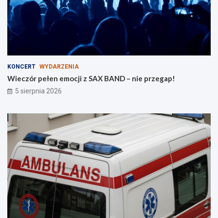
–
a
p
p
l
!
a
c
e
z
KONCERT
WYDARZENIA
a
Wieczór pełen emocji z SAX BAND – nie przegap!
b
5 sierpnia 2026
a
w
w
b
u
d
o
w
i
e