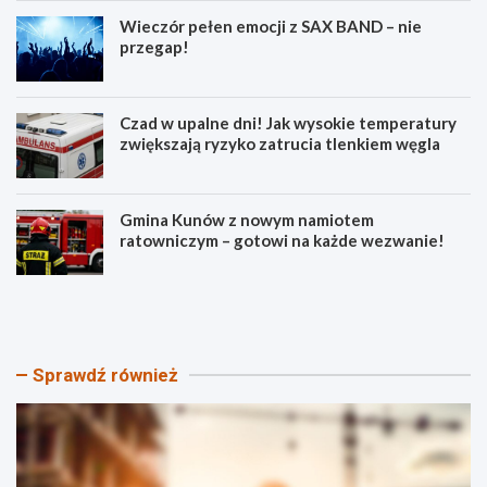
Wieczór pełen emocji z SAX BAND – nie
przegap!
Czad w upalne dni! Jak wysokie temperatury
zwiększają ryzyko zatrucia tlenkiem węgla
Gmina Kunów z nowym namiotem
ratowniczym – gotowi na każde wezwanie!
N
W
o
i
w
e
e
c
a
z
Sprawdź również
t
ó
r
r
a
p
k
e
c
ł
j
e