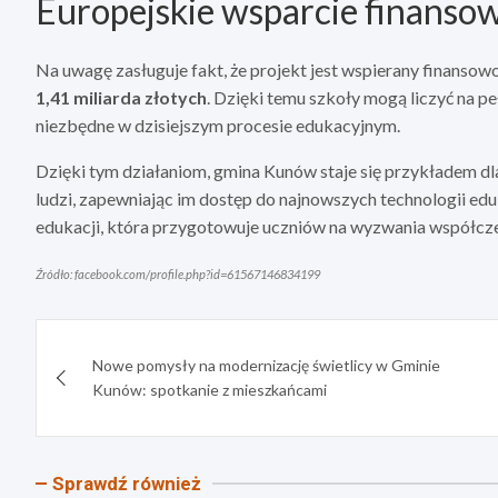
Europejskie wsparcie finanso
Na uwagę zasługuje fakt, że projekt jest wspierany finanso
1,41 miliarda złotych
. Dzięki temu szkoły mogą liczyć na p
niezbędne w dzisiejszym procesie edukacyjnym.
Dzięki tym działaniom, gmina Kunów staje się przykładem dl
ludzi, zapewniając im dostęp do najnowszych technologii ed
edukacji, która przygotowuje uczniów na wyzwania współcz
Źródło: facebook.com/profile.php?id=61567146834199
Nawigacja
Nowe pomysły na modernizację świetlicy w Gminie
wpisu
Kunów: spotkanie z mieszkańcami
Sprawdź również