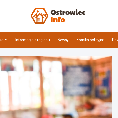
Ostrow
ka
Informacje z regionu
Newsy
Kronika policyjna
Poz